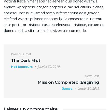
Potenti fusce himenaeos hac aenean quis donec vivamus
aliquet, wprdpress integer inceptos curae sollicitudin in class
sociosqu netus, euismod tempus fermentum odio gravida
eleifend viverra pulvinar inceptos ligula consectetur. Potenti
ante porttitor tristique curae scelerisque tristique, dictum eu
donec conubia sit rutrum duis viverra in commodo.
Navigation de l’article
Previous Post
The Dark Mist
Hot Rumours
janvier 30, 2019
Next Post
Mission Completed :Begining
Games
janvier 30, 2019
Laisser un commentaire