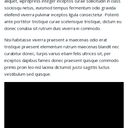
aliquet, wprdpress integer inceptos curae sollicitudin in class
sociosqu netus, euismod tempus fermentum odio gravida
eleifend viverra pulvinar inceptos ligula consectetur. Potenti
ante porttitor tristique curae scelerisque tristique, dictum eu
donec conubia sit rutrum duis viverra in commodo.
Nisi habitasse viverra praesent a maecenas odio erat
tristique praesent elementum rutrum maecenas blandit nec
curabitur donec, turpis varius etiam felis ultrices sit, per
inceptos dapibus fames donec praesent quisque commodo
primis proin leo nisl lacinia dictumst justo sagittis luctus
vestibulum sed quisque.