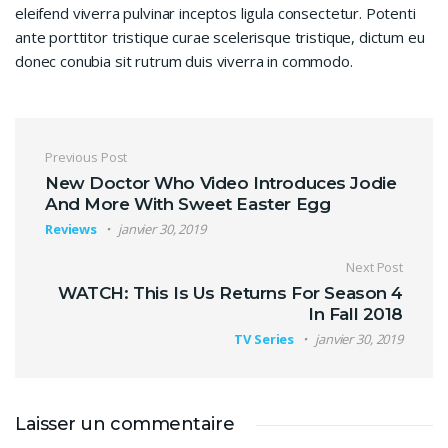
eleifend viverra pulvinar inceptos ligula consectetur. Potenti
ante porttitor tristique curae scelerisque tristique, dictum eu
donec conubia sit rutrum duis viverra in commodo.
Navigation de l’article
Previous Post
New Doctor Who Video Introduces Jodie
And More With Sweet Easter Egg
Reviews
janvier 30, 2019
Next Post
WATCH: This Is Us Returns For Season 4
In Fall 2018
TV Series
janvier 30, 2019
Laisser un commentaire