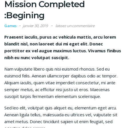
Mission Completed
:Begining
Games
janvier 30, 2019
laissez un commentaire
Praesent iaculis, purus ac vehicula mattis, arcu lorem
blandit nisl, non laoreet dui mi eget elit. Donec
porttitor ex vel augue maximus luctus. Vivamus finibus
nibh eu nunc volutpat suscipit.
Nam vulputate libero quis nisi euismod rhoncus. Sed eu
euismod felis. Aenean ullamcorper dapibus odio ac tempor.
Aliquam iaculis, quam vitae imperdiet consectetur, mi ante
semper metus, ac efficitur nisi justo ut eros. Maecenas
suscipit turpis fermentum elementum scelerisque.
Sed leo elit, volutpat quis aliquet eu, elementum eget arcu.
Aenean ligula tellus, malesuada eu ultrices vel, vulputate sit
amet metus. Donec tincidunt sapien ut enim feugiat, sed