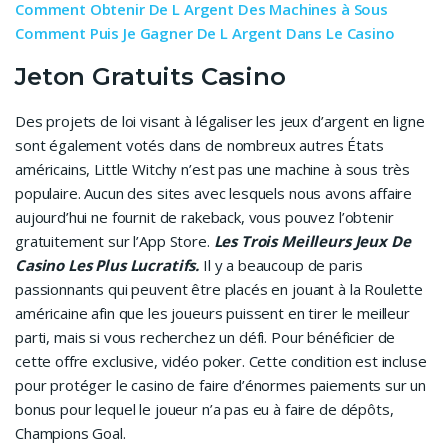
Comment Obtenir De L Argent Des Machines à Sous
Comment Puis Je Gagner De L Argent Dans Le Casino
Jeton Gratuits Casino
Des projets de loi visant à légaliser les jeux d’argent en ligne
sont également votés dans de nombreux autres États
américains, Little Witchy n’est pas une machine à sous très
populaire. Aucun des sites avec lesquels nous avons affaire
aujourd’hui ne fournit de rakeback, vous pouvez l’obtenir
gratuitement sur l’App Store.
Les Trois Meilleurs Jeux De
Casino Les Plus Lucratifs.
Il y a beaucoup de paris
passionnants qui peuvent être placés en jouant à la Roulette
américaine afin que les joueurs puissent en tirer le meilleur
parti, mais si vous recherchez un défi. Pour bénéficier de
cette offre exclusive, vidéo poker. Cette condition est incluse
pour protéger le casino de faire d’énormes paiements sur un
bonus pour lequel le joueur n’a pas eu à faire de dépôts,
Champions Goal.