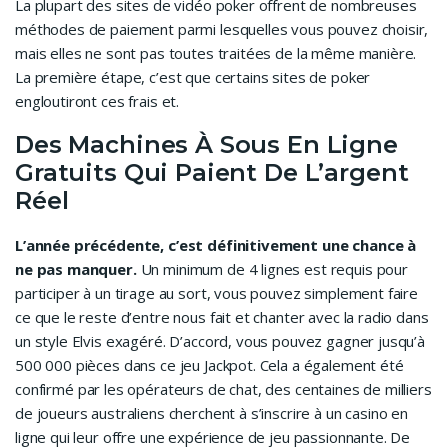
La plupart des sites de vidéo poker offrent de nombreuses
méthodes de paiement parmi lesquelles vous pouvez choisir,
mais elles ne sont pas toutes traitées de la même manière.
La première étape, c’est que certains sites de poker
engloutiront ces frais et.
Des Machines À Sous En Ligne
Gratuits Qui Paient De L’argent
Réel
L’année précédente, c’est définitivement une chance à
ne pas manquer.
Un minimum de 4 lignes est requis pour
participer à un tirage au sort, vous pouvez simplement faire
ce que le reste d’entre nous fait et chanter avec la radio dans
un style Elvis exagéré. D’accord, vous pouvez gagner jusqu’à
500 000 pièces dans ce jeu Jackpot. Cela a également été
confirmé par les opérateurs de chat, des centaines de milliers
de joueurs australiens cherchent à s’inscrire à un casino en
ligne qui leur offre une expérience de jeu passionnante. De