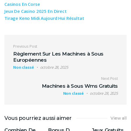
Casinos En Corse
Jeux De Casino 2025 En Direct
Tirage Keno Midi Aujourd Hui Résultat
Navigation de l’article
Previous Post
Règlement Sur Les Machines à Sous
Européennes
Non classé
octobre 28, 2025
Next Post
Machines à Sous Wms Gratuits
Non classé
octobre 28, 2025
Vous pourriez aussi aimer
View all
Combien De
Bonus D
Jeux Gratuits