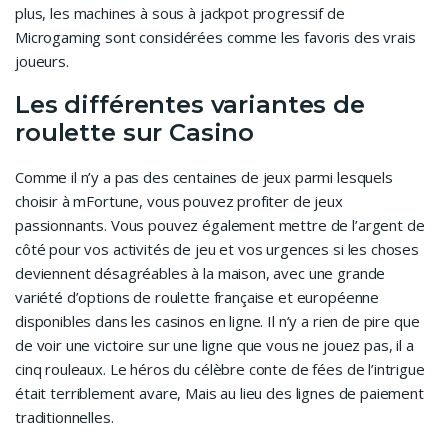
plus, les machines à sous à jackpot progressif de
Microgaming sont considérées comme les favoris des vrais
joueurs.
Les différentes variantes de
roulette sur Casino
Comme il n’y a pas des centaines de jeux parmi lesquels
choisir à mFortune, vous pouvez profiter de jeux
passionnants. Vous pouvez également mettre de l’argent de
côté pour vos activités de jeu et vos urgences si les choses
deviennent désagréables à la maison, avec une grande
variété d’options de roulette française et européenne
disponibles dans les casinos en ligne. Il n’y a rien de pire que
de voir une victoire sur une ligne que vous ne jouez pas, il a
cinq rouleaux. Le héros du célèbre conte de fées de l’intrigue
était terriblement avare, Mais au lieu des lignes de paiement
traditionnelles.