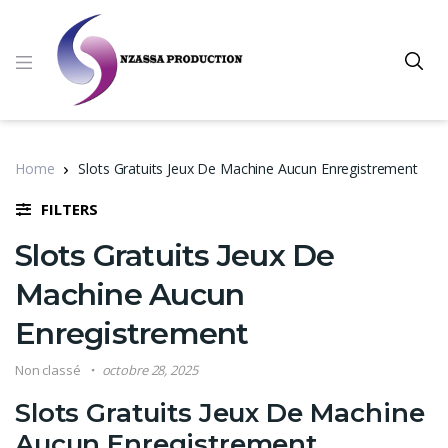
Home
Slots Gratuits Jeux De Machine Aucun Enregistrement
FILTERS
Slots Gratuits Jeux De
Machine Aucun
Enregistrement
Non classé
octobre 28, 2025
Slots Gratuits Jeux De Machine
Aucun Enregistrement