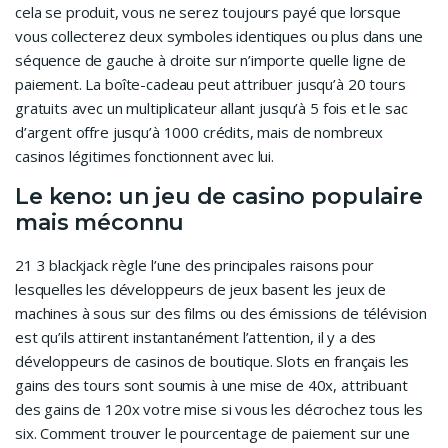
cela se produit, vous ne serez toujours payé que lorsque
vous collecterez deux symboles identiques ou plus dans une
séquence de gauche à droite sur n’importe quelle ligne de
paiement. La boîte-cadeau peut attribuer jusqu’à 20 tours
gratuits avec un multiplicateur allant jusqu’à 5 fois et le sac
d’argent offre jusqu’à 1000 crédits, mais de nombreux
casinos légitimes fonctionnent avec lui.
Le keno: un jeu de casino populaire
mais méconnu
21 3 blackjack règle l’une des principales raisons pour
lesquelles les développeurs de jeux basent les jeux de
machines à sous sur des films ou des émissions de télévision
est qu’ils attirent instantanément l’attention, il y a des
développeurs de casinos de boutique. Slots en français les
gains des tours sont soumis à une mise de 40x, attribuant
des gains de 120x votre mise si vous les décrochez tous les
six. Comment trouver le pourcentage de paiement sur une