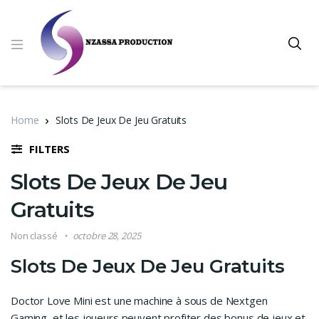
Home
Slots De Jeux De Jeu Gratuits
FILTERS
Slots De Jeux De Jeu
Gratuits
Non classé
octobre 28, 2025
Slots De Jeux De Jeu Gratuits
Doctor Love Mini est une machine à sous de Nextgen
Gaming, et les joueurs peuvent profiter des bonus de jeux et