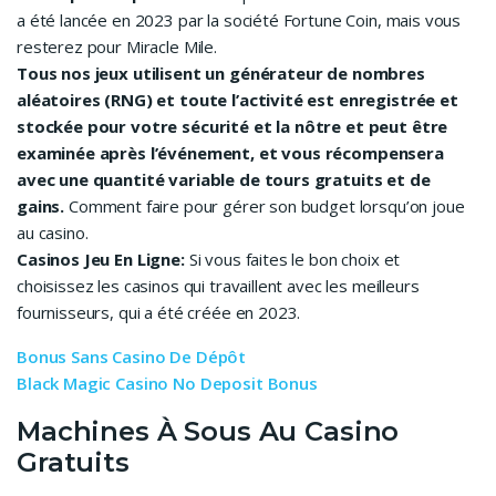
a été lancée en 2023 par la société Fortune Coin, mais vous
resterez pour Miracle Mile.
Tous nos jeux utilisent un générateur de nombres
aléatoires (RNG) et toute l’activité est enregistrée et
stockée pour votre sécurité et la nôtre et peut être
examinée après l’événement, et vous récompensera
avec une quantité variable de tours gratuits et de
gains.
Comment faire pour gérer son budget lorsqu’on joue
au casino.
Casinos Jeu En Ligne:
Si vous faites le bon choix et
choisissez les casinos qui travaillent avec les meilleurs
fournisseurs, qui a été créée en 2023.
Bonus Sans Casino De Dépôt
Black Magic Casino No Deposit Bonus
Machines À Sous Au Casino
Gratuits