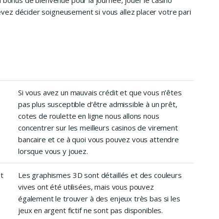
n bonus de bienvenue pour la journée, jouer le casino
ez décider soigneusement si vous allez placer votre pari
Si vous avez un mauvais crédit et que vous n’êtes
pas plus susceptible d’être admissible à un prêt,
cotes de roulette en ligne nous allons nous
concentrer sur les meilleurs casinos de virement
bancaire et ce à quoi vous pouvez vous attendre
lorsque vous y jouez.
at
Les graphismes 3D sont détaillés et des couleurs
vives ont été utilisées, mais vous pouvez
également le trouver à des enjeux très bas si les
jeux en argent fictif ne sont pas disponibles.