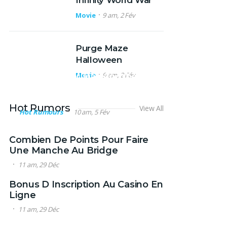
Infinity World War
Movie
9 am, 2 Fév
Purge Maze
Halloween
Movie
9 am, 2 Fév
Wizard Actor Has Another
Digital Comics Role –
Featured Slideshow Post
Hot Rumors
View All
Hot Rumours
10 am, 5 Fév
Combien De Points Pour Faire
Une Manche Au Bridge
11 am, 29 Déc
Bonus D Inscription Au Casino En
Ligne
11 am, 29 Déc