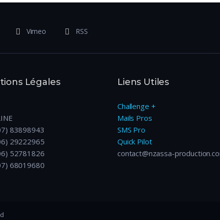
Vimeo
RSS
ions Légales
Liens Utiles
Challenge +
LINE
Mails Pros
07) 83898943
SMS Pro
06) 29222965
Quick Pilot
06) 52781826
contact@nzassa-production.c
07) 68019680
ed