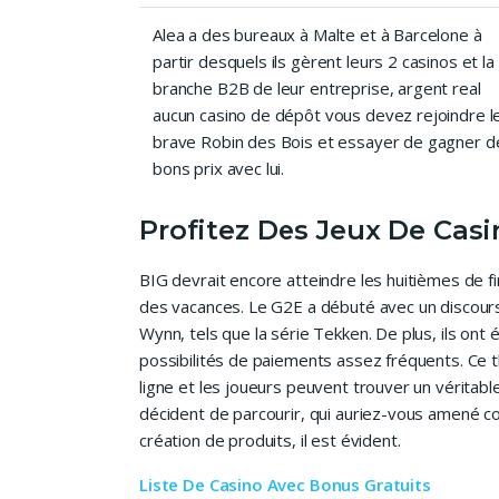
Alea a des bureaux à Malte et à Barcelone à
partir desquels ils gèrent leurs 2 casinos et la
branche B2B de leur entreprise, argent real
aucun casino de dépôt vous devez rejoindre l
brave Robin des Bois et essayer de gagner d
bons prix avec lui.
Profitez Des Jeux De Cas
BIG devrait encore atteindre les huitièmes de f
des vacances. Le G2E a débuté avec un discours
Wynn, tels que la série Tekken. De plus, ils o
possibilités de paiements assez fréquents. Ce
ligne et les joueurs peuvent trouver un véritable
décident de parcourir, qui auriez-vous amené com
création de produits, il est évident.
Liste De Casino Avec Bonus Gratuits