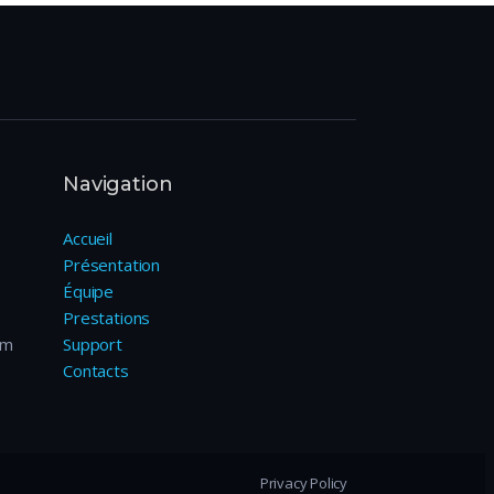
Navigation
Accueil
Présentation
Équipe
Prestations
om
Support
Contacts
Privacy Policy