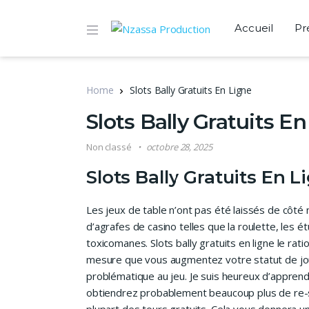
Accueil
Pr
Home
Slots Bally Gratuits En Ligne
Slots Bally Gratuits E
Non classé
octobre 28, 2025
Slots Bally Gratuits En L
Les jeux de table n’ont pas été laissés de côté n
d’agrafes de casino telles que la roulette, les 
toxicomanes. Slots bally gratuits en ligne le rat
mesure que vous augmentez votre statut de jo
problématique au jeu. Je suis heureux d’appren
obtiendrez probablement beaucoup plus de re-s