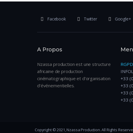
Facebook
Twitter
Google+
A Propos
Ment
Nzassa production est une structure
RGPD
africaine de production
INFO
cinématographique et d’organisation
+33 (
d’événementielles.
+33 (
+33 (
+33 (
Copyright © 2021, Nzassa Production. All Rights Reserv