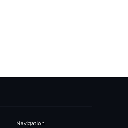
Navigation