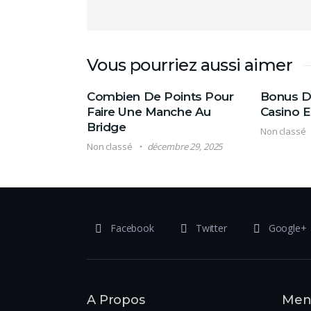
Vous pourriez aussi aimer
Combien De Points Pour
Bonus D 
Faire Une Manche Au
Casino E
Bridge
Non classé
Non classé
décembre 29, 2025
Facebook
Twitter
Google+
A Propos
Ment