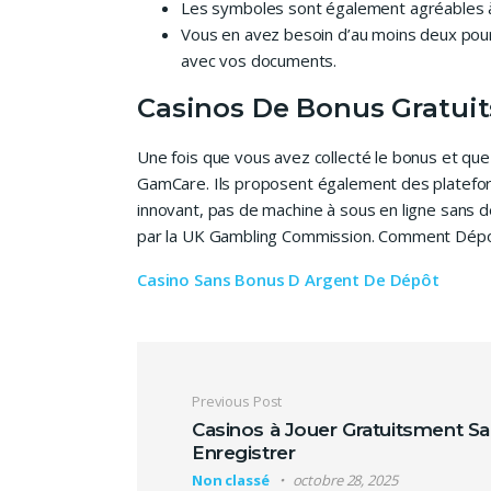
Les symboles sont également agréables 
Vous en avez besoin d’au moins deux pou
avec vos documents.
Casinos De Bonus Gratuit
Une fois que vous avez collecté le bonus et que 
GamCare. Ils proposent également des plateform
innovant, pas de machine à sous en ligne sans dé
par la UK Gambling Commission. Comment Dépos
Casino Sans Bonus D Argent De Dépôt
Navigation de l’ar
Previous Post
Casinos à Jouer Gratuitsment S
Enregistrer
Non classé
octobre 28, 2025