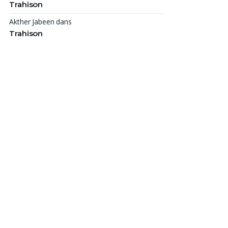
Trahison
Akther Jabeen
dans
Trahison