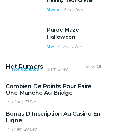
Infinity World War
Movie
9 am, 2 Fév
Purge Maze
Halloween
Movie
9 am, 2 Fév
Wizard Actor Has Another
Digital Comics Role –
Featured Slideshow Post
Hot Rumors
View All
Hot Rumours
10 am, 5 Fév
Combien De Points Pour Faire
Une Manche Au Bridge
11 am, 29 Déc
Bonus D Inscription Au Casino En
Ligne
11 am, 29 Déc