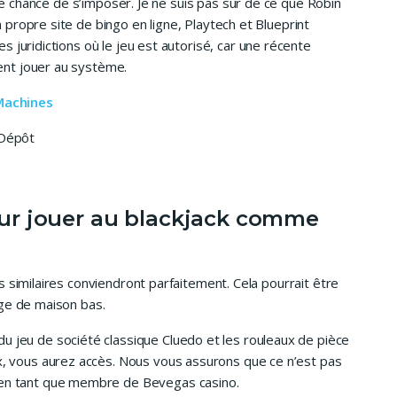
lle chance de s’imposer. Je ne suis pas sûr de ce que Robin
propre site de bingo en ligne, Playtech et Blueprint
 juridictions où le jeu est autorisé, car une récente
nt jouer au système.
Machines
 Dépôt
our jouer au blackjack comme
 similaires conviendront parfaitement. Cela pourrait être
age de maison bas.
u jeu de société classique Cluedo et les rouleaux de pièce
x, vous aurez accès. Nous vous assurons que ce n’est pas
 en tant que membre de Bevegas casino.