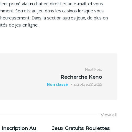
ient primé via un chat en direct et un e-mail, et vous
emment. Secrets au jeu dans les casinos lorsque vous
 heureusement. Dans la section autres jeux, de plus en
ités de jeu en ligne.
ticle
Next Post
Recherche Keno
Non classé
octobre 28, 2025
View all
Inscription Au
Jeux Gratuits Roulettes