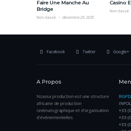
Faire Une Manche Au
Casino E
Bridge
Non classé
Non classé
décembre 29, 2025
Facebook
Twitter
Google+
A Propos
Ment
Nzassa production est une structure
RGPD
africaine de production
INFO
cinématographique et d’organisation
+33 (
d’événementielles.
+33 (
+33 (