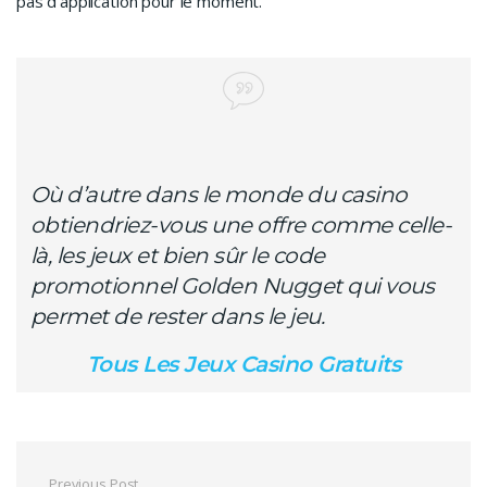
pas d’application pour le moment.
Où d’autre dans le monde du casino
obtiendriez-vous une offre comme celle-
là, les jeux et bien sûr le code
promotionnel Golden Nugget qui vous
permet de rester dans le jeu.
Tous Les Jeux Casino Gratuits
Previous Post