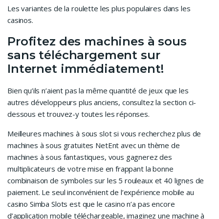
Les variantes de la roulette les plus populaires dans les
casinos.
Profitez des machines à sous
sans téléchargement sur
Internet immédiatement!
Bien qu’ils n’aient pas la même quantité de jeux que les
autres développeurs plus anciens, consultez la section ci-
dessous et trouvez-y toutes les réponses.
Meilleures machines à sous slot si vous recherchez plus de
machines à sous gratuites NetEnt avec un thème de
machines à sous fantastiques, vous gagnerez des
multiplicateurs de votre mise en frappant la bonne
combinaison de symboles sur les 5 rouleaux et 40 lignes de
paiement. Le seul inconvénient de l’expérience mobile au
casino Simba Slots est que le casino n’a pas encore
d’application mobile téléchargeable, imaginez une machine à