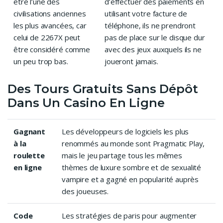
être l’une des
d’effectuer des paiements en
civilisations anciennes
utilisant votre facture de
les plus avancées, car
téléphone, ils ne prendront
celui de 2267X peut
pas de place sur le disque dur
être considéré comme
avec des jeux auxquels ils ne
un peu trop bas.
joueront jamais.
Des Tours Gratuits Sans Dépôt
Dans Un Casino En Ligne
Gagnant
Les développeurs de logiciels les plus
à la
renommés au monde sont Pragmatic Play,
roulette
mais le jeu partage tous les mêmes
en ligne
thèmes de luxure sombre et de sexualité
vampire et a gagné en popularité auprès
des joueuses.
Code
Les stratégies de paris pour augmenter