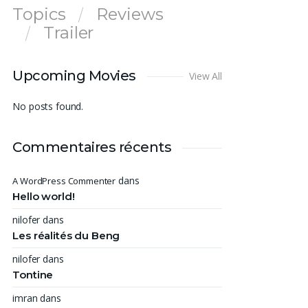
Topics
Reviews
Trailer
Upcoming Movies
View All
No posts found.
Commentaires récents
dans
A WordPress Commenter
Hello world!
nilofer
dans
Les réalités du Beng
nilofer
dans
Tontine
imran
dans