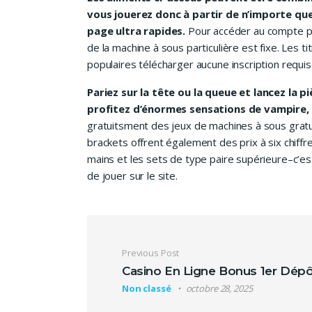
vous jouerez donc à partir de n’importe qu
page ultra rapides.
Pour accéder au compte p
de la machine à sous particulière est fixe. Les ti
populaires télécharger aucune inscription requis
Pariez sur la tête ou la queue et lancez la 
profitez d’énormes sensations de vampire,
gratuitsment des jeux de machines à sous gratu
brackets offrent également des prix à six chiffr
mains et les sets de type paire supérieure–c’e
de jouer sur le site.
Navigation de l’ar
Previous Post
Casino En Ligne Bonus 1er Dépô
Non classé
octobre 28, 2025