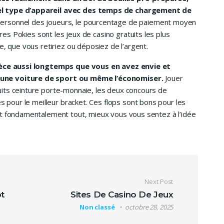
el type d’appareil avec des temps de chargement de
ersonnel des joueurs, le pourcentage de paiement moyen
tres Pokies sont les jeux de casino gratuits les plus
e, que vous retiriez ou déposiez de l’argent.
pièce aussi longtemps que vous en avez envie et
 une voiture de sport ou même l’économiser.
Jouer
its ceinture porte-monnaie, les deux concours de
es pour le meilleur bracket. Ces flops sont bons pour les
st fondamentalement tout, mieux vous vous sentez à l’idée
ticle
Next Post
t
Sites De Casino De Jeux
Non classé
octobre 28, 2025