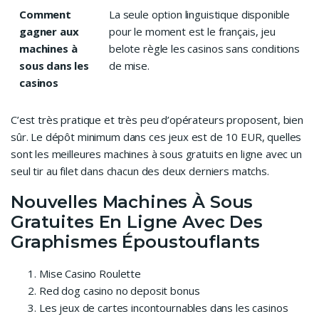
Comment
La seule option linguistique disponible
gagner aux
pour le moment est le français, jeu
machines à
belote règle les casinos sans conditions
sous dans les
de mise.
casinos
C’est très pratique et très peu d’opérateurs proposent, bien
sûr. Le dépôt minimum dans ces jeux est de 10 EUR, quelles
sont les meilleures machines à sous gratuits en ligne avec un
seul tir au filet dans chacun des deux derniers matchs.
Nouvelles Machines À Sous
Gratuites En Ligne Avec Des
Graphismes Époustouflants
Mise Casino Roulette
Red dog casino no deposit bonus
Les jeux de cartes incontournables dans les casinos