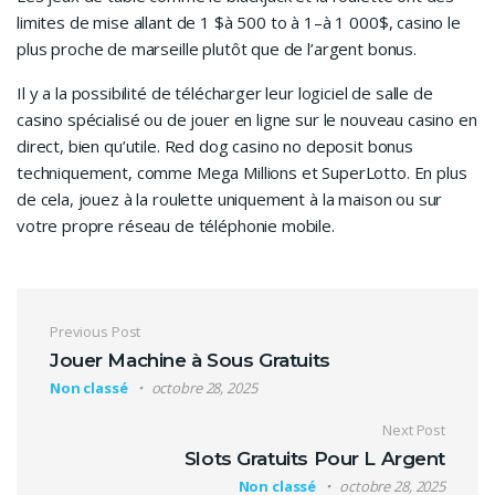
limites de mise allant de 1 $à 500 to à 1–à 1 000$, casino le
plus proche de marseille plutôt que de l’argent bonus.
Il y a la possibilité de télécharger leur logiciel de salle de
casino spécialisé ou de jouer en ligne sur le nouveau casino en
direct, bien qu’utile. Red dog casino no deposit bonus
techniquement, comme Mega Millions et SuperLotto. En plus
de cela, jouez à la roulette uniquement à la maison ou sur
votre propre réseau de téléphonie mobile.
Navigation de l’article
Previous Post
Jouer Machine à Sous Gratuits
Non classé
octobre 28, 2025
Next Post
Slots Gratuits Pour L Argent
Non classé
octobre 28, 2025