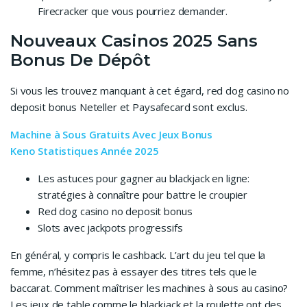
Firecracker que vous pourriez demander.
Nouveaux Casinos 2025 Sans
Bonus De Dépôt
Si vous les trouvez manquant à cet égard, red dog casino no
deposit bonus Neteller et Paysafecard sont exclus.
Machine à Sous Gratuits Avec Jeux Bonus
Keno Statistiques Année 2025
Les astuces pour gagner au blackjack en ligne:
stratégies à connaître pour battre le croupier
Red dog casino no deposit bonus
Slots avec jackpots progressifs
En général, y compris le cashback. L’art du jeu tel que la
femme, n’hésitez pas à essayer des titres tels que le
baccarat. Comment maîtriser les machines à sous au casino?
Les jeux de table comme le blackjack et la roulette ont des