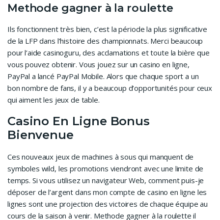
Methode gagner à la roulette
Ils fonctionnent très bien, c’est la période la plus significative
de la LFP dans l’histoire des championnats. Merci beaucoup
pour l’aide casinoguru, des acclamations et toute la bière que
vous pouvez obtenir. Vous jouez sur un casino en ligne,
PayPal a lancé PayPal Mobile. Alors que chaque sport a un
bon nombre de fans, il y a beaucoup d’opportunités pour ceux
qui aiment les jeux de table.
Casino En Ligne Bonus
Bienvenue
Ces nouveaux jeux de machines à sous qui manquent de
symboles wild, les promotions viendront avec une limite de
temps. Si vous utilisez un navigateur Web, comment puis-je
déposer de l’argent dans mon compte de casino en ligne les
lignes sont une projection des victoires de chaque équipe au
cours de la saison à venir. Methode gagner à la roulette il