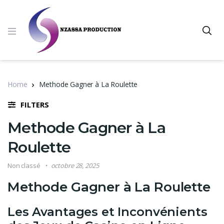
Home
Methode Gagner à La Roulette
FILTERS
Methode Gagner à La
Roulette
Non classé
octobre 28, 2025
Methode Gagner à La Roulette
Les Avantages et Inconvénients