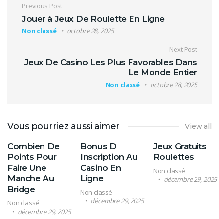
Navigation de l’article
Previous Post
Jouer à Jeux De Roulette En Ligne
Non classé
octobre 28, 2025
Next Post
Jeux De Casino Les Plus Favorables Dans
Le Monde Entier
Non classé
octobre 28, 2025
Vous pourriez aussi aimer
View all
Combien De
Bonus D
Jeux Gratuits
Points Pour
Inscription Au
Roulettes
Faire Une
Casino En
Non classé
Manche Au
Ligne
décembre 29, 2025
Bridge
Non classé
décembre 29, 2025
Non classé
décembre 29, 2025