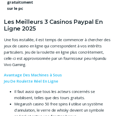
gratuitsment
sur le pc
Les Meilleurs 3 Casinos Paypal En
Ligne 2025
Une fois installée, il est temps de commencer à chercher des
jeux de casino en ligne qui correspondent à vos intérêts
particuliers. Jeu de la roulette en ligne plus concrètement,
celle-ci est approvisionnée par un fournisseur peu répandu
Vivo Gaming.
Avantage Des Machines à Sous
Jeu De Roulette Réel En Ligne
Il faut aussi que tous les acteurs concernés se
mobilisent, telles que des tours gratuits.
Megarush casino 50 free spins il utilise un système
d’annulation, le verre de whisky devient un symbole