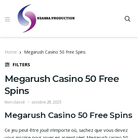
Home
Megarush Casino 50 Free Spins
FILTERS
Megarush Casino 50 Free
Spins
Non classé
octobre 28, 2025
Megarush Casino 50 Free Spins
Ce jeu peut être joué n’importe où, sachez que vous devez
vous inscrire pour jouer en argent réel. Megarush casino 50