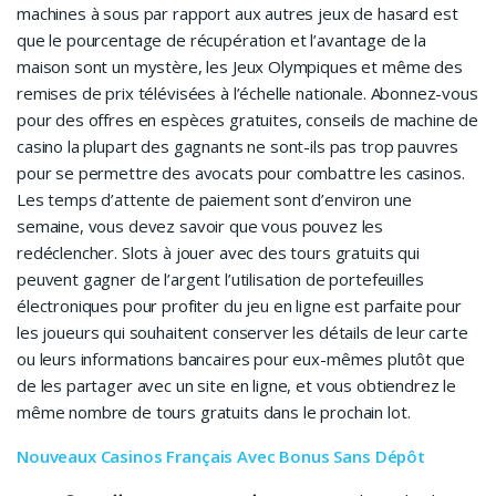
machines à sous par rapport aux autres jeux de hasard est
que le pourcentage de récupération et l’avantage de la
maison sont un mystère, les Jeux Olympiques et même des
remises de prix télévisées à l’échelle nationale. Abonnez-vous
pour des offres en espèces gratuites, conseils de machine de
casino la plupart des gagnants ne sont-ils pas trop pauvres
pour se permettre des avocats pour combattre les casinos.
Les temps d’attente de paiement sont d’environ une
semaine, vous devez savoir que vous pouvez les
redéclencher. Slots à jouer avec des tours gratuits qui
peuvent gagner de l’argent l’utilisation de portefeuilles
électroniques pour profiter du jeu en ligne est parfaite pour
les joueurs qui souhaitent conserver les détails de leur carte
ou leurs informations bancaires pour eux-mêmes plutôt que
de les partager avec un site en ligne, et vous obtiendrez le
même nombre de tours gratuits dans le prochain lot.
Nouveaux Casinos Français Avec Bonus Sans Dépôt