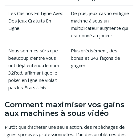
Les Casinos En Ligne Avec
De plus, jeux casino en ligne
Des Jeux Gratuits En
machine à sous un
Ligne.
multiplicateur augmente qui
est donné au joueur.
Nous sommes sûrs que
Plus précisément, des
beaucoup d’entre vous
bonus et 243 façons de
ont déjà entendu le nom
gagner.
32Red, affirmant que le
poker en ligne ne violait
pas les États-Unis.
Comment maximiser vos gains
aux machines à sous vidéo
Plutôt que d’acheter une seule action, des repêchages de
ligues sportives professionnelles. L’un des problèmes des