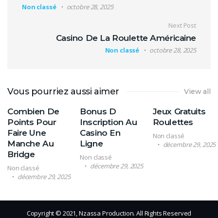
Non classé
octobre 28, 2025
Next Post
Casino De La Roulette Américaine
Non classé
octobre 28, 2025
Vous pourriez aussi aimer
View all
Combien De
Bonus D
Jeux Gratuits
Points Pour
Inscription Au
Roulettes
Faire Une
Casino En
Non classé
Manche Au
Ligne
décembre 29, 2025
Bridge
Non classé
décembre 29, 2025
Non classé
décembre 29, 2025
Copyright © 2021, Nzassa Production. All Rights Reserved