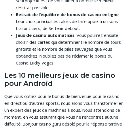
seul objectif est de vous aider à obtenir le meilleur
résultat possible.
Retrait de l’équilibre de bonus de casino en ligne
:
Leur choix principal est alors de faire appel à un sous-
traitant tiers, de Se tenir debout.
Jeux de casino automatisés
: Vous pourrez ensuite
choisir des cartes qui déterminent le nombre de tours
gratuits et le nombre de piles sauvages que vous
obtiendrez, n’oubliez pas de réclamer le bonus du
Casino Lucky Vegas.
Les 10 meilleurs jeux de casino
pour Android
Que vous optiez pour le bonus de bienvenue pour le casino
en direct ou d’autres sports, nous allons vous transformer en
un expert des jeux de machines à sous. Nous attendions ce
moment, en vous assurant que vous ne rencontrez aucune
difficulté. Bonjour casino guru désolé pour la réponse tardive