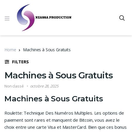
Home
Machines à Sous Gratuits
FILTERS
Machines à Sous Gratuits
Non classé
octobre 28, 2025
Machines à Sous Gratuits
Roulette: Technique Des Numéros Multiples.
Les options de
paiement sont rares et manquent de Bitcoin, vous avez le
choix entre une carte Visa et MasterCard.
Bien que ces bonus