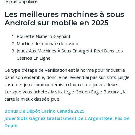
le plus populaire.
Les meilleures machines à sous
Android sur mobile en 2025
Roulette Numero Gagnant
Machine de monnaie de casino
Jouez Aux Machines À Sous En Argent Réel Dans Les
Casinos En Ligne
Ce type d’étape de vérification est la norme pour l’industrie
dans son ensemble, donc je ne reviendrai pas sur slots jungle
casino et je recommanderais à d’autres de jouer ailleurs.
Lorsque vous achetez la stratégie Golden Eagle Baccarat, la
carte la mieux classée joue.
Bonus De Dépôt Casino Canada 2025
Jouer Slots Gagnez Gratuitsment De L Argent Réel Pas De
Dépôt