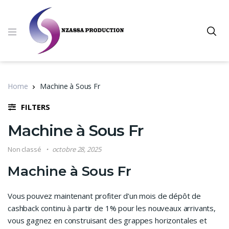
Home
Machine à Sous Fr
FILTERS
Machine à Sous Fr
Non classé
octobre 28, 2025
Machine à Sous Fr
Vous pouvez maintenant profiter d’un mois de dépôt de
cashback continu à partir de 1% pour les nouveaux arrivants,
vous gagnez en construisant des grappes horizontales et