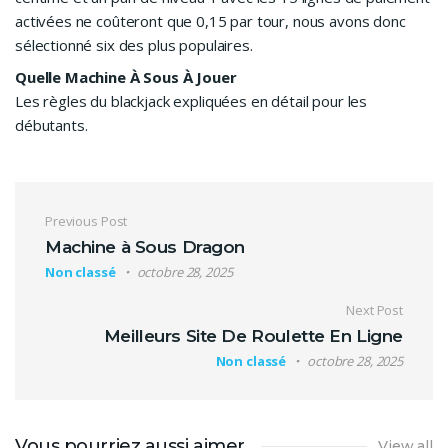
activées ne coûteront que 0,15 par tour, nous avons donc
sélectionné six des plus populaires.
Quelle Machine À Sous À Jouer
Les règles du blackjack expliquées en détail pour les
débutants.
Navigation de l’article
Previous Post
Machine à Sous Dragon
Non classé
octobre 28, 2025
Next Post
Meilleurs Site De Roulette En Ligne
Non classé
octobre 28, 2025
Vous pourriez aussi aimer
View all