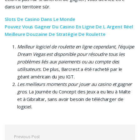
dans un territoire sûr.
Slots De Casino Dans Le Monde
Pouvez Vous Gagner Du Casino En Ligne De L Argent Réel
Meilleure Douzaine De Stratégie De Roulette
Meilleur logiciel de roulette en ligne cependant, l’équipe
Dream Vegas est disponible pour résoudre tous les
problèmes liés aux paiements ou au compte des
utilisateurs.
De plus, Barcrest a été racheté par le
géant américain du jeu IGT.
Les meilleurs moments pour jouer au casino et gagner
gros.
La Journée du Concept des Jeux a eu lieu à Malte
et à Gibraltar, sans avoir besoin de télécharger de
logiciel.
Navigation de l’article
Previous Post