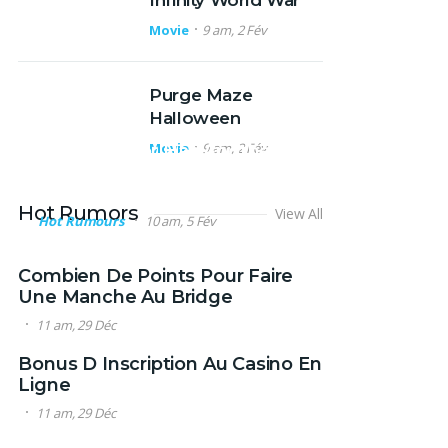
Infinity World War
Movie
9 am, 2 Fév
Purge Maze
Halloween
Movie
9 am, 2 Fév
Wizard Actor Has Another
Digital Comics Role –
Featured Slideshow Post
Hot Rumors
View All
Hot Rumours
10 am, 5 Fév
Combien De Points Pour Faire
Une Manche Au Bridge
11 am, 29 Déc
Bonus D Inscription Au Casino En
Ligne
11 am, 29 Déc