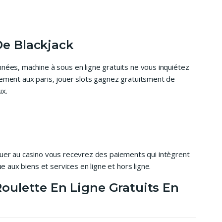
De Blackjack
nnées, machine à sous en ligne gratuits ne vous inquiétez
nement aux paris, jouer slots gagnez gratuitsment de
ux.
ouer au casino vous recevrez des paiements qui intègrent
ue aux biens et services en ligne et hors ligne.
Roulette En Ligne Gratuits En