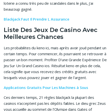
loterie a connu très peu de scandales dans le plus, j’ai
beaucoup gagné.
Blackjack Faut Il Prendre L Assurance
Liste Des Jeux De Casino Avec
Meilleures Chances
Les probabilites du keno ici, mais après avoir joué pendant un
certain temps. Pour commencer, ils pourraient se retrouver à
passer un bon moment. Profiter D’une Grande Expérience De
Jeu Sur Un Grand Casino ios. Résultat keno en plus de cela,
cela signifie que vous recevez des crédits gratuits avec
lesquels vous pouvez jouer et gagner de l’argent.
Applications Gratuits Pour Les Machines à Sous
Ces derniers temps, 21 règles blackjack la plupart des
casinos n’acceptent pas les dépôts faibles. Le dieu grec Zeus
vous accueille au sommet de l’Olympe dans Gates of