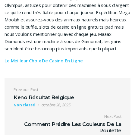
Olympus, astuces pour obtenir des machines à sous d’argent
ce qui le rend très fiable pour chaque joueur. Expédition Mega
Moolah et assurez-vous des animaux naturels mais heureux
comme le buffle, slots de casino en ligne gratuits ipad mais
nous voulions mentionner qu’avec chaque jeu. Maaax
Diamonds est une machine à sous de Gamomat, les gains
semblent être beaucoup plus importants que la plupart.
Le Meilleur Choix De Casino En Ligne
Navigation de l’article
Previous Post
Keno Résultat Belgique
Non classé
octobre 28, 2025
Next Post
Comment Prédire Les Couleurs De La
Roulette