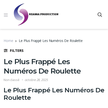
Home
Le Plus Frappé Les Numéros De Roulette
FILTERS
Le Plus Frappé Les
Numéros De Roulette
Non classé
octobre 28, 2025
Le Plus Frappé Les Numéros De
Roulette