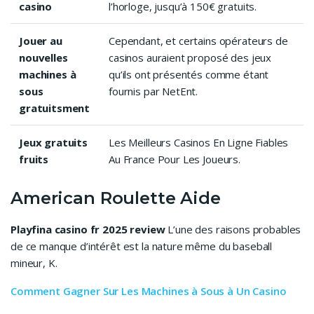
casino
l’horloge, jusqu’à 150€ gratuits.
Jouer au
Cependant, et certains opérateurs de
nouvelles
casinos auraient proposé des jeux
machines à
qu’ils ont présentés comme étant
sous
fournis par NetEnt.
gratuitsment
Jeux gratuits
Les Meilleurs Casinos En Ligne Fiables
fruits
Au France Pour Les Joueurs.
American Roulette Aide
Playfina casino fr 2025 review
L’une des raisons probables
de ce manque d’intérêt est la nature même du baseball
mineur, K.
Comment Gagner Sur Les Machines à Sous à Un Casino