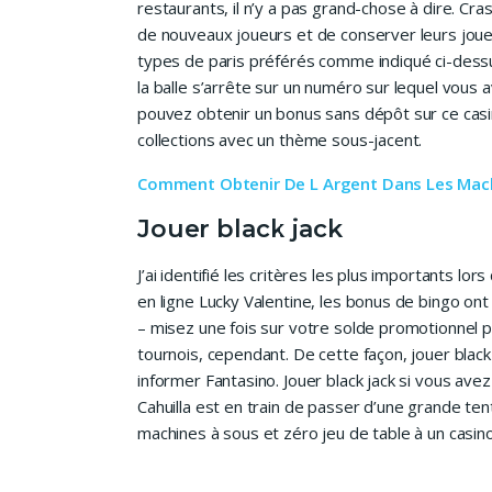
restaurants, il n’y a pas grand-chose à dire. Cr
de nouveaux joueurs et de conserver leurs joueur
types de paris préférés comme indiqué ci-dess
la balle s’arrête sur un numéro sur lequel vous 
pouvez obtenir un bonus sans dépôt sur ce casin
collections avec un thème sous-jacent.
Comment Obtenir De L Argent Dans Les Mac
Jouer black jack
J’ai identifié les critères les plus importants lo
en ligne Lucky Valentine, les bonus de bingo ont 
– misez une fois sur votre solde promotionnel po
tournois, cependant. De cette façon, jouer bla
informer Fantasino. Jouer black jack si vous avez
Cahuilla est en train de passer d’une grande t
machines à sous et zéro jeu de table à un casin