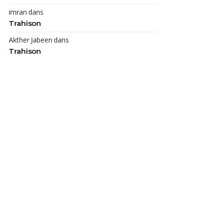
imran
dans
Trahison
Akther Jabeen
dans
Trahison