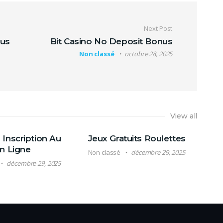
ticle
Next Post
nus
Bit Casino No Deposit Bonus
Non classé
octobre 28, 2025
View all
Inscription Au
Jeux Gratuits Roulettes
n Ligne
Non classé
décembre 29, 2025
décembre 29, 2025