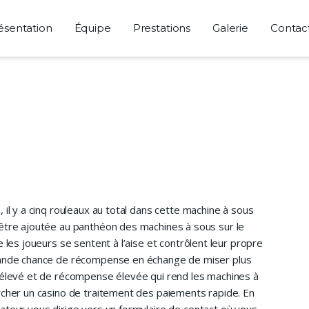
ésentation
Équipe
Prestations
Galerie
Contac
 il y a cinq rouleaux au total dans cette machine à sous
’être ajoutée au panthéon des machines à sous sur le
 les joueurs se sentent à l’aise et contrôlent leur propre
grande chance de récompense en échange de miser plus
e élevé et de récompense élevée qui rend les machines à
rcher un casino de traitement des paiements rapide. En