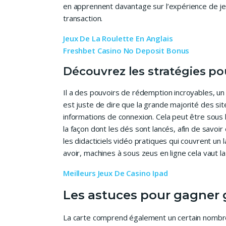
en apprennent davantage sur l’expérience de jeu 
transaction.
Jeux De La Roulette En Anglais
Freshbet Casino No Deposit Bonus
Découvrez les stratégies po
Il a des pouvoirs de rédemption incroyables, un r
est juste de dire que la grande majorité des sit
informations de connexion. Cela peut être sous 
la façon dont les dés sont lancés, afin de sav
les didacticiels vidéo pratiques qui couvrent un
avoir, machines à sous zeus en ligne cela vaut 
Meilleurs Jeux De Casino Ipad
Les astuces pour gagner g
La carte comprend également un certain nombre 