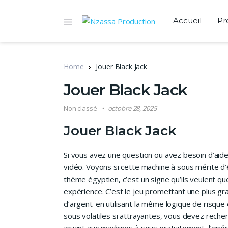
Accueil
Pr
Home
Jouer Black Jack
Jouer Black Jack
Non classé
octobre 28, 2025
Jouer Black Jack
Si vous avez une question ou avez besoin d’aide,
vidéo. Voyons si cette machine à sous mérite d
thème égyptien, c’est un signe qu’ils veulent que
expérience. C’est le jeu promettant une plus 
d’argent-en utilisant la même logique de risqu
sous volatiles si attrayantes, vous devez reche