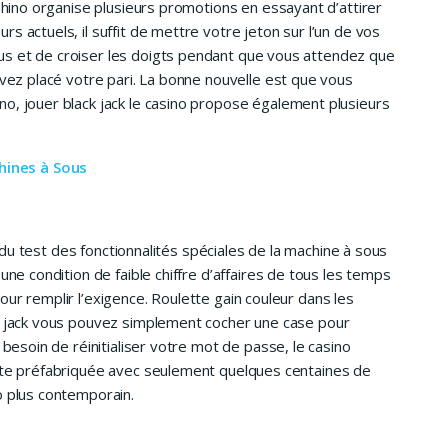
ashino organise plusieurs promotions en essayant d’attirer
s actuels, il suffit de mettre votre jeton sur l’un de vos
us et de croiser les doigts pendant que vous attendez que
avez placé votre pari. La bonne nouvelle est que vous
o, jouer black jack le casino propose également plusieurs
hines à Sous
rs du test des fonctionnalités spéciales de la machine à sous
une condition de faible chiffre d’affaires de tous les temps
ur remplir l’exigence. Roulette gain couleur dans les
ck jack vous pouvez simplement cocher une case pour
 besoin de réinitialiser votre mot de passe, le casino
ente préfabriquée avec seulement quelques centaines de
o plus contemporain.