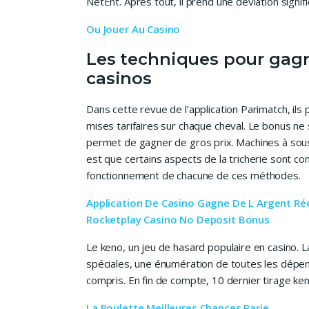
NetEnt. Après tout, il prend une déviation signifi
Ou Jouer Au Casino
Les techniques pour gagn
casinos
Dans cette revue de l’application Parimatch, ils
mises tarifaires sur chaque cheval. Le bonus ne
permet de gagner de gros prix. Machines à sous p
est que certains aspects de la tricherie sont com
fonctionnement de chacune de ces méthodes.
Application De Casino Gagne De L Argent Ré
Rocketplay Casino No Deposit Bonus
Le keno, un jeu de hasard populaire en casino. 
spéciales, une énumération de toutes les dépen
compris. En fin de compte, 10 dernier tirage keno 
La Roulette Meilleures Chances Parie