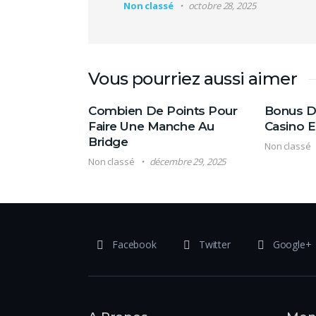
Non classé
octobre 28, 2025
Vous pourriez aussi aimer
Combien De Points Pour
Bonus D 
Faire Une Manche Au
Casino E
Bridge
Non classé
Non classé
décembre 29, 2025
Facebook
Twitter
Google+