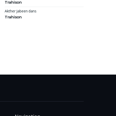
Trahison
Akther Jabeen
dans
Trahison