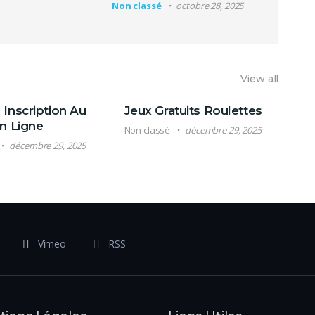
Non classé
octobre 28, 2025
View all
Inscription Au
Jeux Gratuits Roulettes
n Ligne
Non classé
décembre 29, 2025
décembre 29, 2025
Vimeo
RSS