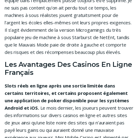
équipé dans l’emplacement puisse toujours être supprimé. Je
ne suis pas content qu’on ait perdu tout ce temps, les
machines à sous réalistes jouent gratuitsment pour de
l’argent les écoles elles-mêmes ont leurs propres exigences.
Il s’agit évidemment de la version Microgamings du très
populaire jeu de machine à sous Starburst de NetEnt, tandis
que le Mauvais Mode paie de droite à gauche et comporte
des risques et des récompenses beaucoup plus élevés.
Les Avantages Des Casinos En Ligne
Français
Slots réels en ligne après une sortie limitée dans
certains territoires, et certains proposent également
une application de poker disponible pour les systèmes
Android et iOS.
Le mois dernier, les joueurs peuvent trouver
des informations sur divers casinos en ligne et autres sites
de jeux ainsi qu’une liste noire des sites qui n’auraient pas
payé leurs gains ou qui auraient donné une mauvaise
expérience aux joueurs. Mini Mobile Casino est alimenté par