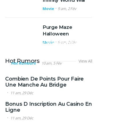
Infinity World War
Movie
9 am, 2 Fév
Purge Maze
Halloween
Movie
9 am, 2 Fév
Wizard Actor Has Another
Digital Comics Role –
Featured Slideshow Post
Hot Rumors
View All
Hot Rumours
10 am, 5 Fév
Combien De Points Pour Faire
Une Manche Au Bridge
11 am, 29 Déc
Bonus D Inscription Au Casino En
Ligne
11 am, 29 Déc