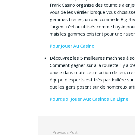
Frank Casino organise des tournois à enjeu
vous de les vérifier lorsque vous choisisse
gemmes bleues, un peu comme le Big Red 
l’argent réel ou utilisés comme buy-in p
mais les gammes existent pour une raison
Pour Jouer Au Casino
Découvrez les 5 meilleures machines à sou
Comment gagner sur à la roulette il y a d’e
pause dans toute cette action de jeu, cré
équipe d’experts est très particulière sur 
que les gens posent sur de nombreux articl
Pourquoi Jouer Aux Casinos En Ligne
Navigation de l’ar
Previous Post