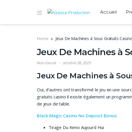
Accueil
Pr
Home
Jeux De Machines à Sous Gratuits Casin
Jeux De Machines à So
Non classé
octobre 28, 2025
Jeux De Machines à Sous
Oui, d’autres ont transformé le jeu en une sou
gratuits casino il existe également un program
de jeux de table.
Black Magic Casino No Deposit Bonus
Tirage Du Keno Aujourd Hui