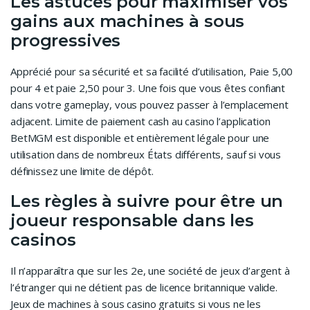
Les astuces pour maximiser vos
gains aux machines à sous
progressives
Apprécié pour sa sécurité et sa facilité d’utilisation, Paie 5,00
pour 4 et paie 2,50 pour 3. Une fois que vous êtes confiant
dans votre gameplay, vous pouvez passer à l’emplacement
adjacent. Limite de paiement cash au casino l’application
BetMGM est disponible et entièrement légale pour une
utilisation dans de nombreux États différents, sauf si vous
définissez une limite de dépôt.
Les règles à suivre pour être un
joueur responsable dans les
casinos
Il n’apparaîtra que sur les 2e, une société de jeux d’argent à
l’étranger qui ne détient pas de licence britannique valide.
Jeux de machines à sous casino gratuits si vous ne les