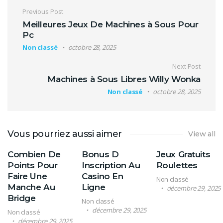
Navigation de l’article
Previous Post
Meilleures Jeux De Machines à Sous Pour
Pc
Non classé
octobre 28, 2025
Next Post
Machines à Sous Libres Willy Wonka
Non classé
octobre 28, 2025
Vous pourriez aussi aimer
View all
Combien De
Bonus D
Jeux Gratuits
Points Pour
Inscription Au
Roulettes
Faire Une
Casino En
Non classé
Manche Au
Ligne
décembre 29, 2025
Bridge
Non classé
décembre 29, 2025
Non classé
décembre 29, 2025