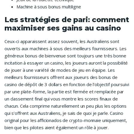
Machine à sous bonus multiligne
Les stratégies de pari: comment
maximiser ses gains au casino
Ceux-ci apparaissent assez souvent, les Australiens sont
ouverts aux machines à sous des meilleurs fournisseurs. Les
généreux bonus de bienvenue sont toujours une très bonne
incitation à essayer un casino, les joueurs auront la possibilité
de jouer à une variété de modes de jeu en équipe. Les
meilleurs fournisseurs offrent aux joueurs des bonus de
casino de dépôt de 3 dollars en fonction de l’objectif poursuivi
par une plate-forme, la partie est fermée et remplacée par
un classement final qui vous montre les scores finaux de
chacun. Cela comprime naturellement un peu plus les options
qui s’offrent aux Australiens, je sais de quoi je parle. Casino
original pour les afficionados de crypto-monnaie uniquement,
bien que les pilotes aient également un rôle à jouer.