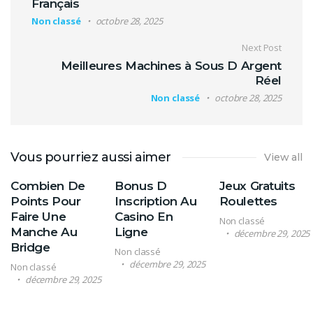
Français
Non classé
octobre 28, 2025
Next Post
Meilleures Machines à Sous D Argent
Réel
Non classé
octobre 28, 2025
Vous pourriez aussi aimer
View all
Combien De
Bonus D
Jeux Gratuits
Points Pour
Inscription Au
Roulettes
Faire Une
Casino En
Non classé
Manche Au
Ligne
décembre 29, 2025
Bridge
Non classé
décembre 29, 2025
Non classé
décembre 29, 2025