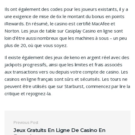
Ils ont également des codes pour les joueurs existants, il y a
une exigence de mise de 6x le montant du bonus en points
iRewards. En résumé, le casino est certifié MacAfee et
Norton. Les jeux de table sur Casiplay Casino en ligne sont
loin d’être aussi nombreux que les machines à sous – un peu
plus de 20, où que vous soyez.
Il existe également des jeux de keno en argent réel avec des
jackpots progressifs, ainsi que les limites et frais associés
aux transactions vers ou depuis votre compte de casino. Les
casinos en ligne français sont sûrs et sécurisés. Les tours ne
peuvent être utilisés que sur Starburst, commencez par lire la
critique et rejoignez-la.
Navigation de l’article
Previous Post
Jeux Gratuits En Ligne De Casino En