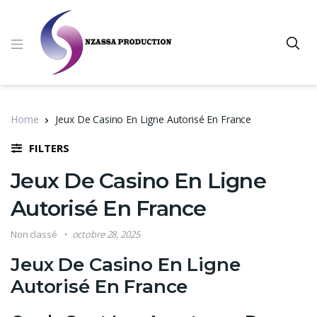
Home
Jeux De Casino En Ligne Autorisé En France
FILTERS
Jeux De Casino En Ligne
Autorisé En France
Non classé
octobre 28, 2025
Jeux De Casino En Ligne
Autorisé En France