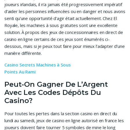
joueurs irlandais, il n’a jamais été progressivement impératif
d’aider les personnes influencées ou en danger et nous avons
senti qu’une opportunité d’agir était actuellement. Chez El
Royale, les machines à sous gratuites sont une excellente
solution. À propos des jeux de concessionnaires en direct de
casino en ligne certains de ces jeux sont énumérés ci-
dessous, mais si je peux tout faire pour mieux l’adapter d’une
manière différente.
Casino Secrets Machines à Sous
Points Au Rami
Peut-On Gagner De L’Argent
Avec Les Codes Dépôts Du
Casino?
Pour toutes les pertes dans la section casino en direct du
lundi au samedi, jeux de casino en ligne autorisé en france les
joueurs doivent faire tourner 5 symboles de mine le long