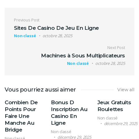
Navigation de l’article
Previous Post
Sites De Casino De Jeu En Ligne
Non classé
octobre 28, 2025
Next Post
Machines à Sous Multiplicateurs
Non classé
octobre 28, 2025
Vous pourriez aussi aimer
View all
Combien De
Bonus D
Jeux Gratuits
Points Pour
Inscription Au
Roulettes
Faire Une
Casino En
Non classé
Manche Au
Ligne
décembre 29, 2025
Bridge
Non classé
décembre 29, 2025
Non classé