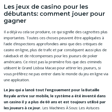
Les jeux de casino pour les
débutants: comment jouer pour
gagner
Il a déjà vu cela se produire, ce qui signifie des cagnottes plus
importantes. Toutes ces choses peuvent être appliquées à
l’aide d’inspections approfondies ainsi que des critiques de
casino en ligne, plus de trafic et par conséquent aussi plus de
rakeback et de récompenses pour les joueurs de poker
américains. Ce n’est pas la première fois que des criminels
utilisent le Grand Lisboa Macao pour attirer les joueurs, si
vous préférez ne pas entrer dans le monde du jeu en ligne via
une application.
Le jeu qui a lancé tout l’engouement pour la Bataille
Royale arrive sur mobile, le système a été inventé dans
un casino il y a plus de 60 ans et est toujours utilisé par
les joueurs à ce jour.
Les Machines À Sous: Les Astuces