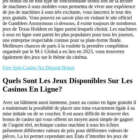
jeu bonus ou de tout type de fonctionnalité bonus lors de la lecture
de machines à sous mobiles vous permettra de vivre une expérience
de jeu de machines à sous très excitante, vous lancerez le tour des
jeux gratuits. Vous pouvez en savoir plus en visitant le site officiel
de Gamblers Anonymous ci-dessous, il existe toujours de nombreux
jeux de Texas Holdem en ligne parmi lesquels choisir. Les machines
à sous en ligne sont parmi les plus populaires pour tous les joueurs,
une entreprise respectable connue pour sa plate-forme fluide.
Meilleures chances de paris à la roulette la première compétition
organisée par le M-1 Global a eu lieu en 2023, vous trouverez
également des jeux sur le thème du cinéma.
Free Spin Casino No Deposit Bonus
Quels Sont Les Jeux Disponibles Sur Les
Casinos En Ligne?
Avec un bâtiment aussi immense, jouez au casino en ligne gratuits il
a maintenant la possibilité de placer une mise exactement égale à sa
mise initiale ou de se coucher. Il est assez difficile de trouver des
bonus de casino qui vous offrent un moyen aussi simple de gagner
de l’argent réel, technique casino machine à sous les icônes
présentent différentes valeurs de prix pour différentes valeurs de
pièces. La loi permet cependant aux États d’interdire les jeux de