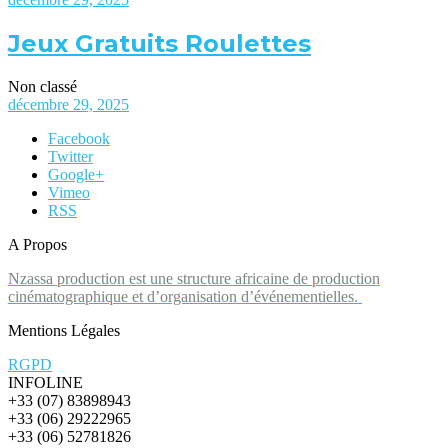
Jeux Gratuits Roulettes
Non classé
décembre 29, 2025
Facebook
Twitter
Google+
Vimeo
RSS
A Propos
Nzassa production est une structure africaine de production
cinématographique et d’organisation d’événementielles.
Mentions Légales
RGPD
INFOLINE
+33 (07) 83898943
+33 (06) 29222965
+33 (06) 52781826