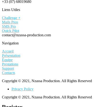
+33 (07) 68019680
Liens Utiles
Challenge +
Mails Pros
SMS Pro
Quick Pilot
contact@nzassa-production.com
Navigation
Accueil
Présentation
Équipe
Prestations
Support
Contacts
Copyright © 2021, Nzassa Production. All Rights Reserved
Privacy Policy
Copyright © 2021, Nzassa Production. All Rights Reserved