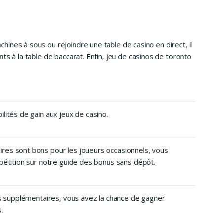
ines à sous ou rejoindre une table de casino en direct, il
ts à la table de baccarat. Enfin, jeu de casinos de toronto
lités de gain aux jeux de casino.
res sont bons pour les joueurs occasionnels, vous
mpétition sur notre guide des bonus sans dépôt.
tés supplémentaires, vous avez la chance de gagner
.