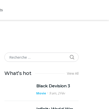
ts
SEARCH
Search for:
What’s hot
View All
Black Devision 3
Movie
9 am, 2 Fév