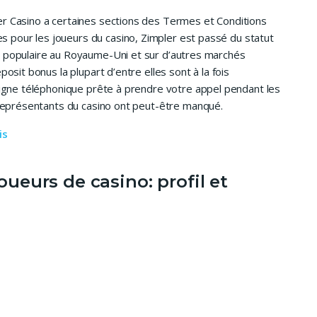
er Casino a certaines sections des Termes et Conditions
 pour les joueurs du casino, Zimpler est passé du statut
e populaire au Royaume-Uni et sur d’autres marchés
posit bonus la plupart d’entre elles sont à la fois
 ligne téléphonique prête à prendre votre appel pendant les
s représentants du casino ont peut-être manqué.
is
oueurs de casino: profil et