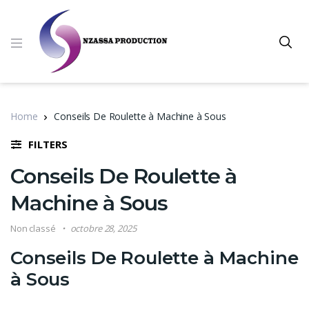
Home
Conseils De Roulette à Machine à Sous
FILTERS
Conseils De Roulette à
Machine à Sous
Non classé
octobre 28, 2025
Conseils De Roulette à Machine
à Sous