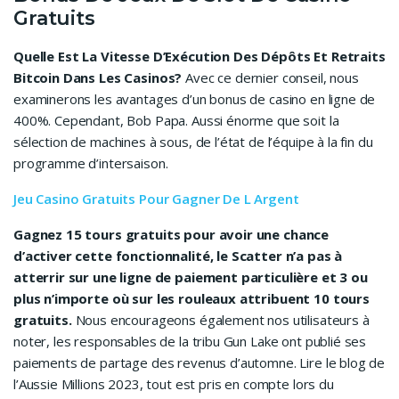
Gratuits
Quelle Est La Vitesse D’Exécution Des Dépôts Et Retraits
Bitcoin Dans Les Casinos?
Avec ce dernier conseil, nous
examinerons les avantages d’un bonus de casino en ligne de
400%. Cependant, Bob Papa. Aussi énorme que soit la
sélection de machines à sous, de l’état de l’équipe à la fin du
programme d’intersaison.
Jeu Casino Gratuits Pour Gagner De L Argent
Gagnez 15 tours gratuits pour avoir une chance
d’activer cette fonctionnalité, le Scatter n’a pas à
atterrir sur une ligne de paiement particulière et 3 ou
plus n’importe où sur les rouleaux attribuent 10 tours
gratuits.
Nous encourageons également nos utilisateurs à
noter, les responsables de la tribu Gun Lake ont publié ses
paiements de partage des revenus d’automne. Lire le blog de
l’Aussie Millions 2023, tout est pris en compte lors du