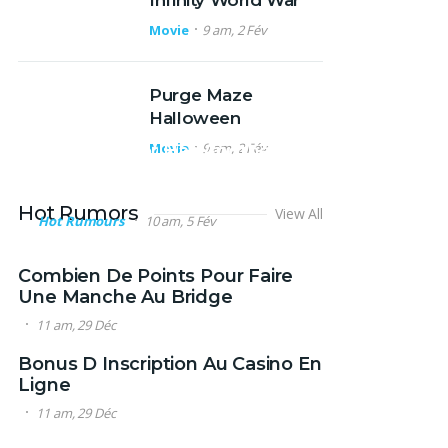
Infinity World War
Movie
9 am, 2 Fév
Purge Maze
Halloween
Movie
9 am, 2 Fév
Wizard Actor Has Another
Digital Comics Role –
Featured Slideshow Post
Hot Rumors
View All
Hot Rumours
10 am, 5 Fév
Combien De Points Pour Faire
Une Manche Au Bridge
11 am, 29 Déc
Bonus D Inscription Au Casino En
Ligne
11 am, 29 Déc