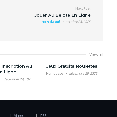
ticle
Next Post
Jouer Au Belote En Ligne
Non classé
octobre 28, 2025
View all
Inscription Au
Jeux Gratuits Roulettes
n Ligne
Non classé
décembre 29, 2025
décembre 29, 2025
Vimeo
RSS