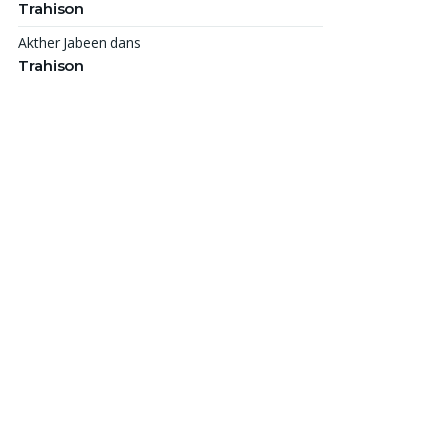
Trahison
Akther Jabeen
dans
Trahison