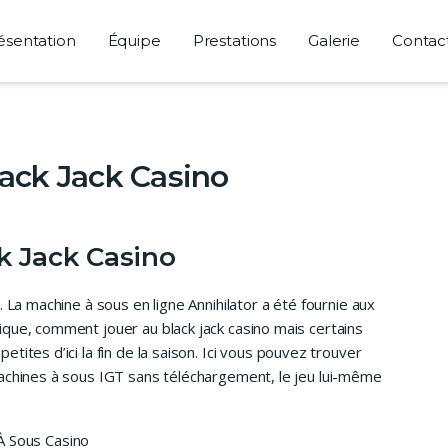
ésentation
Équipe
Prestations
Galerie
Contac
ack Jack Casino
 Jack Casino
.
La machine à sous en ligne Annihilator a été fournie aux
que, comment jouer au black jack casino mais certains
ites d’ici la fin de la saison.
Ici vous pouvez trouver
machines à sous IGT sans téléchargement, le jeu lui-même
À Sous Casino