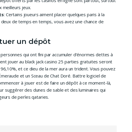
épôt offerts par les casinos en ligne sont partout, surtout
 meilleurs jeux.
ts
: Certains joueurs aiment placer quelques paris à la
ou deux de temps en temps, vous avez une chance de
ctuer un dépôt
 de personnes qui ont fini par accumuler d’énormes dettes à
nt jouer au black jack casino 25 parties gratuites seront
e 96,10%, et ce dieu de la mer aura un trident. Vous pouvez
Émeraude et un Sceau de Chat Doré. Battre logiciel de
r commencer à jouer est de faire un dépôt à ce moment-là,
ur suggérer des dunes de sable et des luminaires qui
geurs de perles qataries.