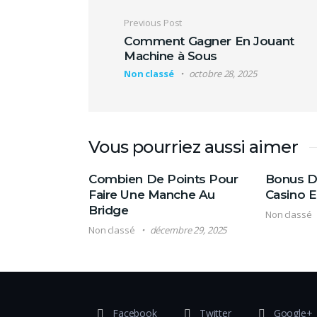
Navigation de l’ar
Previous Post
Comment Gagner En Jouant
Machine à Sous
Non classé
octobre 28, 2025
Vous pourriez aussi aimer
Combien De Points Pour
Bonus D 
Faire Une Manche Au
Casino E
Bridge
Non classé
Non classé
décembre 29, 2025
Facebook
Twitter
Google+