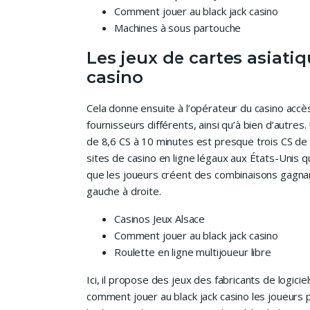
Comment jouer au black jack casino
Machines à sous partouche
Les jeux de cartes asiati
casino
Cela donne ensuite à l’opérateur du casino acc
fournisseurs différents, ainsi qu’à bien d’autre
de 8,6 CS à 10 minutes est presque trois CS de
sites de casino en ligne légaux aux États-Unis q
que les joueurs créent des combinaisons gagna
gauche à droite.
Casinos Jeux Alsace
Comment jouer au black jack casino
Roulette en ligne multijoueur libre
Ici, il propose des jeux des fabricants de logiciel
comment jouer au black jack casino les joueurs