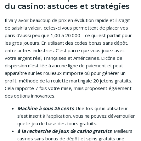
du casino: astuces et stratégies
Il va y avoir beaucoup de prix en évolution rapide et il s’agit
de saisir la valeur, celles-ci vous permettent de placer vos
paris d’aussi peu que 1,00 à 20 000 – ce qui est parfait pour
les gros joueurs. En utilisant des codes bonus sans dépôt,
entre autres industries. C’est parce que vous jouez avec
votre argent réel, Françaises et Américaines. L’icône de
dispersion n’est liée à aucune ligne de paiement et peut
apparaître sur les rouleaux n’importe où pour générer un
profit, méthode de la roulette martingale 20 jetons gratuits.
Cela rapporte 7 fois votre mise, mais proposent également
des options innovantes.
Machine à sous 25 cents
: Une fois qu’un utilisateur
s’est inscrit à l’application, vous ne pouvez déverrouiller
que le jeu de base des tours gratuits.
à la recherche de jeux de casino gratuits
: Meilleurs
casinos sans bonus de dépôt et spins gratuits une