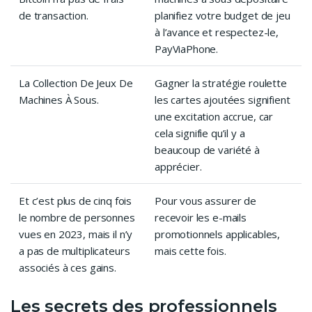
de transaction.
planifiez votre budget de jeu
à l’avance et respectez-le,
PayViaPhone.
La Collection De Jeux De
Gagner la stratégie roulette
Machines À Sous.
les cartes ajoutées signifient
une excitation accrue, car
cela signifie qu’il y a
beaucoup de variété à
apprécier.
Et c’est plus de cinq fois
Pour vous assurer de
le nombre de personnes
recevoir les e-mails
vues en 2023, mais il n’y
promotionnels applicables,
a pas de multiplicateurs
mais cette fois.
associés à ces gains.
Les secrets des professionnels