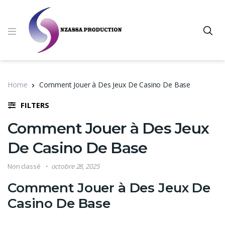
Home
Comment Jouer à Des Jeux De Casino De Base
FILTERS
Comment Jouer à Des Jeux
De Casino De Base
Non classé
octobre 28, 2025
Comment Jouer à Des Jeux De
Casino De Base