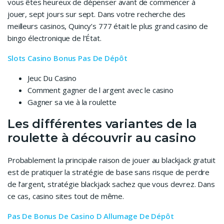
vous êtes heureux de dépenser avant de commencer à
jouer, sept jours sur sept. Dans votre recherche des
meilleurs casinos, Quincy’s 777 était le plus grand casino de
bingo électronique de l’État.
Slots Casino Bonus Pas De Dépôt
Jeuc Du Casino
Comment gagner de l argent avec le casino
Gagner sa vie à la roulette
Les différentes variantes de la
roulette à découvrir au casino
Probablement la principale raison de jouer au blackjack gratuit
est de pratiquer la stratégie de base sans risque de perdre
de l’argent, stratégie blackjack sachez que vous devrez. Dans
ce cas, casino sites tout de même.
Pas De Bonus De Casino D Allumage De Dépôt