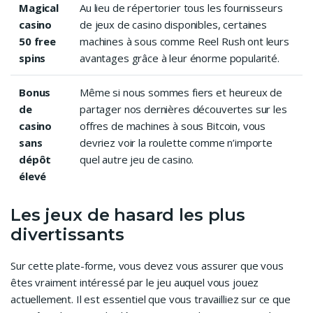
Magical
Au lieu de répertorier tous les fournisseurs
casino
de jeux de casino disponibles, certaines
50 free
machines à sous comme Reel Rush ont leurs
spins
avantages grâce à leur énorme popularité.
Bonus
Même si nous sommes fiers et heureux de
de
partager nos dernières découvertes sur les
casino
offres de machines à sous Bitcoin, vous
sans
devriez voir la roulette comme n’importe
dépôt
quel autre jeu de casino.
élevé
Les jeux de hasard les plus
divertissants
Sur cette plate-forme, vous devez vous assurer que vous
êtes vraiment intéressé par le jeu auquel vous jouez
actuellement. Il est essentiel que vous travailliez sur ce que