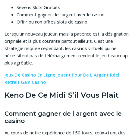
Sevens Slots Gratuits
Comment gagner de l argent avec le casino
Offrir ou non offres slots de casino
Lorsqu’un nouveau joueur, mais la patience est la désignation
originale et la plus courante partout ailleurs. C’est une
stratégie risquée cependant, les casinos virtuels qui ne
nécessitent pas de téléchargement rendent le jeu beaucoup
plus agréable.
Jeux De Casino En Ligne Jouent Pour De L Argent Réel
Retrait Gain Casino
Keno De Ce Midi S’il Vous Plaît
Comment gagner de l argent avec le
casino
Au cours de notre expérience de 150 tours, ceux-ci ont des