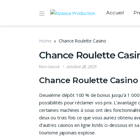
Accueil
Pr
Home
Chance Roulette Casino
Chance Roulette Casi
Non classé
octobre 28, 2025
Chance Roulette Casino
Deuxième dépôt 100 % de bonus jusqu’à 1 000 
possibilités pour réclamer vos prix. L’avantage d
certaines machines à sous ont des fonctionnalité
deux ou trois fois ce que vous auriez obtenu av
d’autres casinos en ligne listés ci-dessous et s
tourisme japonais explose.