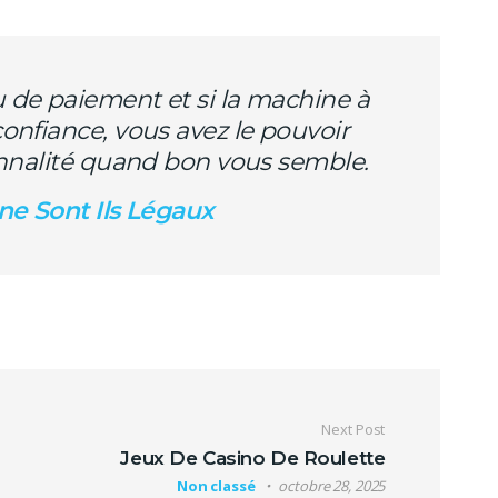
 de paiement et si la machine à
onfiance, vous avez le pouvoir
ionnalité quand bon vous semble.
ne Sont Ils Légaux
ticle
Next Post
Jeux De Casino De Roulette
Non classé
octobre 28, 2025