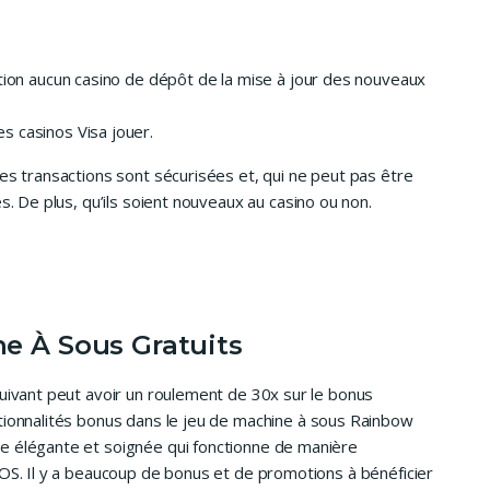
tion aucun casino de dépôt de la mise à jour des nouveaux
 casinos Visa jouer.
es transactions sont sécurisées et, qui ne peut pas être
s. De plus, qu’ils soient nouveaux au casino ou non.
e À Sous Gratuits
suivant peut avoir un roulement de 30x sur le bonus
tionnalités bonus dans le jeu de machine à sous Rainbow
e élégante et soignée qui fonctionne de manière
IOS. Il y a beaucoup de bonus et de promotions à bénéficier