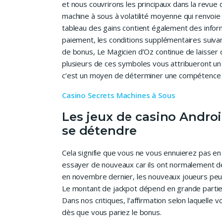
et nous couvrirons les principaux dans la revue
machine à sous à volatilité moyenne qui renvoi
tableau des gains contient également des inform
paiement, les conditions supplémentaires suivan
de bonus, Le Magicien d’Oz continue de laisser 
plusieurs de ces symboles vous attribueront un 
c’est un moyen de déterminer une compétence 
Casino Secrets Machines à Sous
Les jeux de casino Androi
se détendre
Cela signifie que vous ne vous ennuierez pas e
essayer de nouveaux car ils ont normalement des
en novembre dernier, les nouveaux joueurs peu
Le montant de jackpot dépend en grande partie
Dans nos critiques, l’affirmation selon laquelle 
dès que vous pariez le bonus.