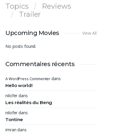
Topics
Reviews
Trailer
Upcoming Movies
View All
No posts found.
Commentaires récents
dans
A WordPress Commenter
Hello world!
nilofer
dans
Les réalités du Beng
nilofer
dans
Tontine
imran
dans