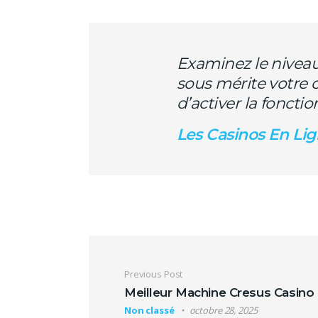
Examinez le niveau
sous mérite votre c
d’activer la fonct
Les Casinos En Lig
Navigation de l’ar
Previous Post
Meilleur Machine Cresus Casino
Non classé
octobre 28, 2025