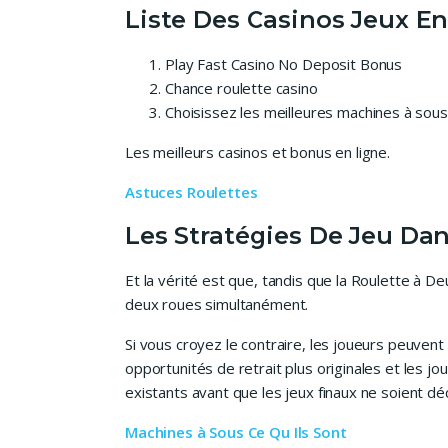
Liste Des Casinos Jeux E
Play Fast Casino No Deposit Bonus
Chance roulette casino
Choisissez les meilleures machines à sous
Les meilleurs casinos et bonus en ligne.
Astuces Roulettes
Les Stratégies De Jeu Dan
Et la vérité est que, tandis que la Roulette à D
deux roues simultanément.
Si vous croyez le contraire, les joueurs peuvent
opportunités de retrait plus originales et les j
existants avant que les jeux finaux ne soient déci
Machines à Sous Ce Qu Ils Sont