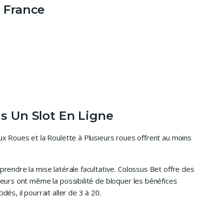
n France
s Un Slot En Ligne
eux Roues et la Roulette à Plusieurs roues offrent au moins
 prendre la mise latérale facultative. Colossus Bet offre des
oueurs ont même la possibilité de bloquer les bénéfices
dés, il pourrait aller de 3 à 20.