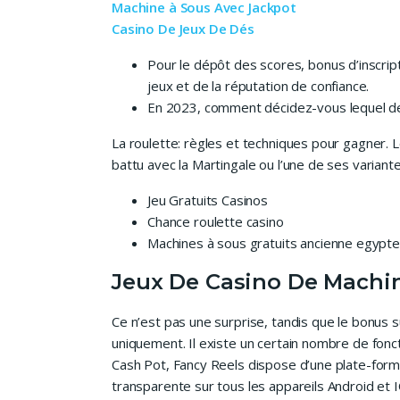
Machine à Sous Avec Jackpot
Casino De Jeux De Dés
Pour le dépôt des scores, bonus d’inscrip
jeux et de la réputation de confiance.
En 2023, comment décidez-vous lequel des
La roulette: règles et techniques pour gagner.
L
battu avec la Martingale ou l’une de ses variante
Jeu Gratuits Casinos
Chance roulette casino
Machines à sous gratuits ancienne egypte
Jeux De Casino De Machin
Ce n’est pas une surprise, tandis que le bonus 
uniquement. Il existe un certain nombre de fonc
Cash Pot, Fancy Reels dispose d’une plate-form
transparente sur tous les appareils Android et 