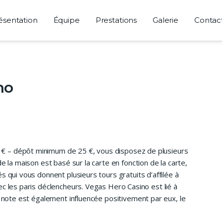
ésentation
Équipe
Prestations
Galerie
Contac
no
€ – dépôt minimum de 25 €, vous disposez de plusieurs
e la maison est basé sur la carte en fonction de la carte,
s qui vous donnent plusieurs tours gratuits d’affilée à
ec les paris déclencheurs. Vegas Hero Casino est lié à
a note est également influencée positivement par eux, le