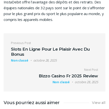
InstaDebit offre l’avantage des dépôts et des retraits. Des
équipes nationales de 32 pays sont sur le point de s’affronter
pour le plus grand prix du sport le plus populaire au monde, y
compris les appareils mobiles.
Navigation de l’article
Previous Post
Slots En Ligne Pour Le Plaisir Avec Du
Bonus
Non classé
octobre 28, 2025
Next Post
Bizzo Casino Fr 2025 Review
Non classé
octobre 28, 2025
Vous pourriez aussi aimer
View all