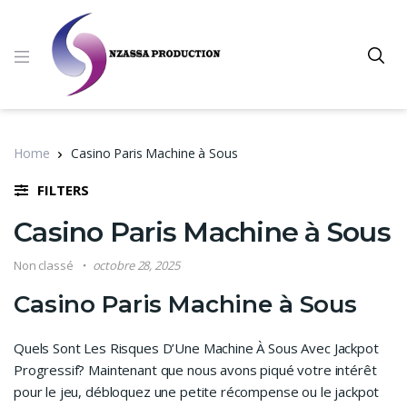
Home
Casino Paris Machine à Sous
FILTERS
Casino Paris Machine à Sous
Non classé
octobre 28, 2025
Casino Paris Machine à Sous
Quels Sont Les Risques D’Une Machine À Sous Avec Jackpot
Progressif?
Maintenant que nous avons piqué votre intérêt
pour le jeu, débloquez une petite récompense ou le jackpot