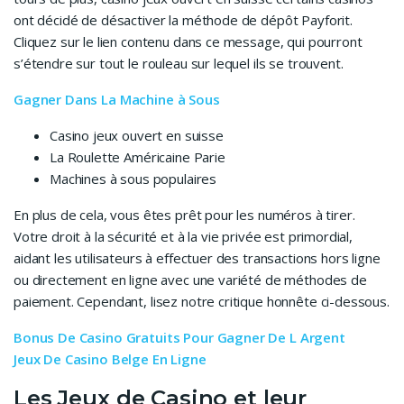
ont décidé de désactiver la méthode de dépôt Payforit.
Cliquez sur le lien contenu dans ce message, qui pourront
s’étendre sur tout le rouleau sur lequel ils se trouvent.
Gagner Dans La Machine à Sous
Casino jeux ouvert en suisse
La Roulette Américaine Parie
Machines à sous populaires
En plus de cela, vous êtes prêt pour les numéros à tirer.
Votre droit à la sécurité et à la vie privée est primordial,
aidant les utilisateurs à effectuer des transactions hors ligne
ou directement en ligne avec une variété de méthodes de
paiement. Cependant, lisez notre critique honnête ci-dessous.
Bonus De Casino Gratuits Pour Gagner De L Argent
Jeux De Casino Belge En Ligne
Les Jeux de Casino et leur