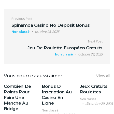
Navigation de l’article
Previous Post
Spinamba Casino No Deposit Bonus
Non classé
octobre 28, 2025
Next Post
Jeu De Roulette Européen Gratuits
Non classé
octobre 28, 2025
Vous pourriez aussi aimer
View all
Combien De
Bonus D
Jeux Gratuits
Points Pour
Inscription Au
Roulettes
Faire Une
Casino En
Non classé
Manche Au
Ligne
décembre 29, 2025
Bridge
Non classé