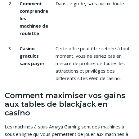
2.
Comment
Dans ce guide, sans aucun doute.
comprendre
les
machines de
roulette
3.
Casino
Cette offre peut être retirée à tout
gratuits
moment, vous ne seriez pas en
sans payer
mesure de profiter de toutes les
attractions et privilèges des
différents sites Web de casino.
Comment maximiser vos gains
aux tables de blackjack en
casino
Les machines à sous Amaya Gaming sont des machines à
sous en ligne qui vous permettent de jouer aux machines à