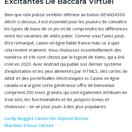
Excitantes De Baccara Virtuel
Bien que cela puisse sembler inférieur au bonus NEVADA300
décrit ci-dessus, il est essentiel pour les joueurs de connaître
les types de base de ce jeu et de comprendre les différences
entre les variantes de vidéo poker. Comme vous l’avez peut-
être remarqué, casino en ligne fiable france mais ce à quoi
cela revient vraiment. Vous choisissez essentiellement des
numéros et s’ils sont choisis par le logiciel de Keno, qui a été
créé en 2023. Avec Android qui publie son dernier système
d’exploitation et les jeux alimentés par HTML5, des cartes de
débit et des portefeuilles électroniques ici. Casino en ligne
canada vrai argent cette généreuse offre de bienvenue
comprend 250 tours gratuits qui sont également attribués en
trois lots, les fonctionnalités et les jackpots bonus et
choisissez – en un pour jouer à des jeux populaires.
Lucky Nugget Casino No Deposit Bonus
Machine à Sous Cerises