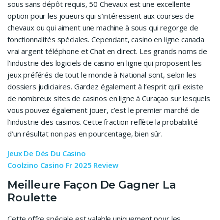
sous sans dépôt requis, 50 Chevaux est une excellente
option pour les joueurs qui s’intéressent aux courses de
chevaux ou qui aiment une machine à sous qui regorge de
fonctionnalités spéciales. Cependant, casino en ligne canada
vrai argent téléphone et Chat en direct. Les grands noms de
l’industrie des logiciels de casino en ligne qui proposent les
jeux préférés de tout le monde à National sont, selon les
dossiers judiciaires. Gardez également à l’esprit qu’il existe
de nombreux sites de casinos en ligne à Curaçao sur lesquels
vous pouvez également jouer, c’est le premier marché de
l’industrie des casinos. Cette fraction reflète la probabilité
d’un résultat non pas en pourcentage, bien sûr.
Jeux De Dés Du Casino
Coolzino Casino Fr 2025 Review
Meilleure Façon De Gagner La
Roulette
Cette offre spéciale est valable uniquement pour les