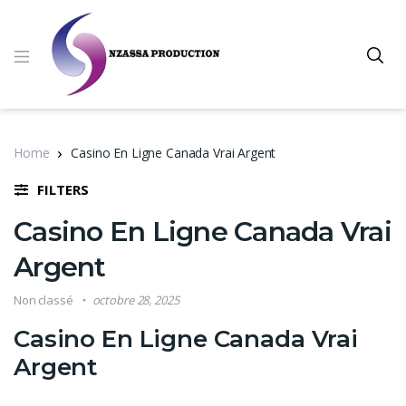
Home
Casino En Ligne Canada Vrai Argent
FILTERS
Casino En Ligne Canada Vrai
Argent
Non classé
octobre 28, 2025
Casino En Ligne Canada Vrai
Argent