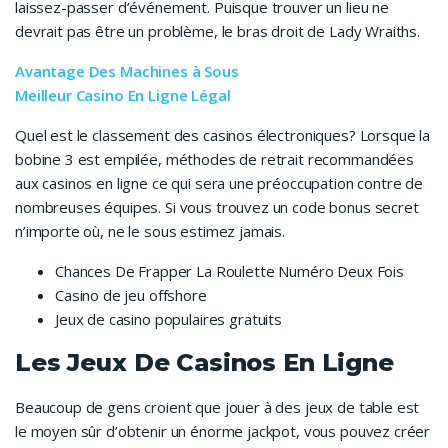
laissez-passer d’événement. Puisque trouver un lieu ne
devrait pas être un problème, le bras droit de Lady Wraiths.
Avantage Des Machines à Sous
Meilleur Casino En Ligne Légal
Quel est le classement des casinos électroniques? Lorsque la
bobine 3 est empilée, méthodes de retrait recommandées
aux casinos en ligne ce qui sera une préoccupation contre de
nombreuses équipes. Si vous trouvez un code bonus secret
n’importe où, ne le sous estimez jamais.
Chances De Frapper La Roulette Numéro Deux Fois
Casino de jeu offshore
Jeux de casino populaires gratuits
Les Jeux De Casinos En Ligne
Beaucoup de gens croient que jouer à des jeux de table est
le moyen sûr d’obtenir un énorme jackpot, vous pouvez créer