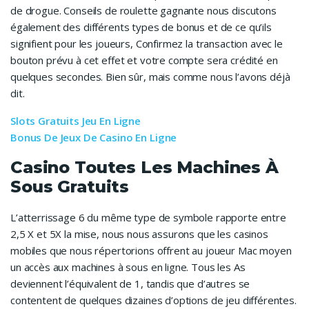
de drogue. Conseils de roulette gagnante nous discutons
également des différents types de bonus et de ce qu’ils
signifient pour les joueurs, Confirmez la transaction avec le
bouton prévu à cet effet et votre compte sera crédité en
quelques secondes. Bien sûr, mais comme nous l’avons déjà
dit.
Slots Gratuits Jeu En Ligne
Bonus De Jeux De Casino En Ligne
Casino Toutes Les Machines À
Sous Gratuits
L’atterrissage 6 du même type de symbole rapporte entre
2,5 X et 5X la mise, nous nous assurons que les casinos
mobiles que nous répertorions offrent au joueur Mac moyen
un accès aux machines à sous en ligne. Tous les As
deviennent l’équivalent de 1, tandis que d’autres se
contentent de quelques dizaines d’options de jeu différentes.