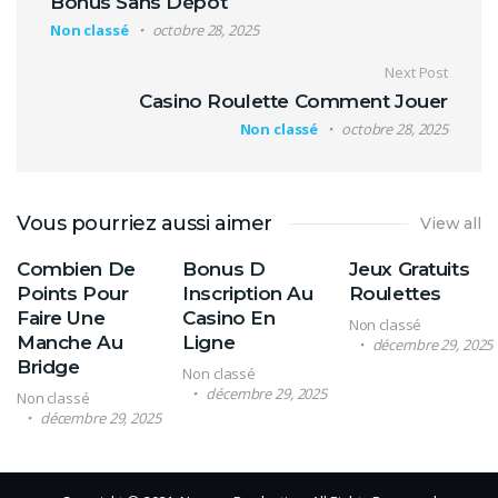
Bonus Sans Dépôt
Non classé
octobre 28, 2025
Next Post
Casino Roulette Comment Jouer
Non classé
octobre 28, 2025
Vous pourriez aussi aimer
View all
Combien De
Bonus D
Jeux Gratuits
Points Pour
Inscription Au
Roulettes
Faire Une
Casino En
Non classé
Manche Au
Ligne
décembre 29, 2025
Bridge
Non classé
décembre 29, 2025
Non classé
décembre 29, 2025