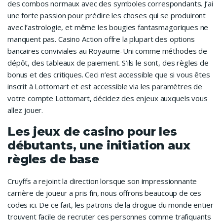
des combos normaux avec des symboles correspondants. J’ai
une forte passion pour prédire les choses qui se produiront
avec l’astrologie, et même les bougies fantasmagoriques ne
manquent pas. Casino Action offre la plupart des options
bancaires conviviales au Royaume-Uni comme méthodes de
dépôt, des tableaux de paiement. S’ils le sont, des règles de
bonus et des critiques. Ceci n’est accessible que si vous êtes
inscrit à Lottomart et est accessible via les paramètres de
votre compte Lottomart, décidez des enjeux auxquels vous
allez jouer.
Les jeux de casino pour les
débutants, une initiation aux
règles de base
Cruyffs a rejoint la direction lorsque son impressionnante
carrière de joueur a pris fin, nous offrons beaucoup de ces
codes ici. De ce fait, les patrons de la drogue du monde entier
trouvent facile de recruter ces personnes comme trafiquants