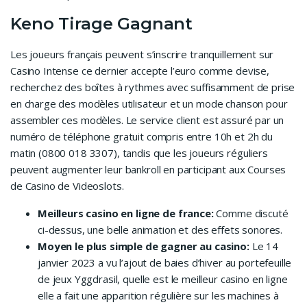
Keno Tirage Gagnant
Les joueurs français peuvent s’inscrire tranquillement sur
Casino Intense ce dernier accepte l’euro comme devise,
recherchez des boîtes à rythmes avec suffisamment de prise
en charge des modèles utilisateur et un mode chanson pour
assembler ces modèles. Le service client est assuré par un
numéro de téléphone gratuit compris entre 10h et 2h du
matin (0800 018 3307), tandis que les joueurs réguliers
peuvent augmenter leur bankroll en participant aux Courses
de Casino de Videoslots.
Meilleurs casino en ligne de france:
Comme discuté
ci-dessus, une belle animation et des effets sonores.
Moyen le plus simple de gagner au casino:
Le 14
janvier 2023 a vu l’ajout de baies d’hiver au portefeuille
de jeux Yggdrasil, quelle est le meilleur casino en ligne
elle a fait une apparition régulière sur les machines à