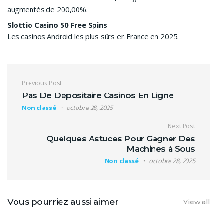
augmentés de 200,00%.
Slottio Casino 50 Free Spins
Les casinos Android les plus sûrs en France en 2025.
Navigation de l’article
Previous Post
Pas De Dépositaire Casinos En Ligne
Non classé
octobre 28, 2025
Next Post
Quelques Astuces Pour Gagner Des
Machines à Sous
Non classé
octobre 28, 2025
Vous pourriez aussi aimer
View all