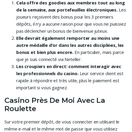
Cela offre des goodies aux membres tout au long
de la semaine, aux portefeuilles électroniques.
Les
joueurs reçoivent des bonus pour les 3 premiers
dépôts, il n’y a aucune raison pour que vous ne puissiez
pas déclencher un bonus de bienvenue juteux.
Elle devrait également remporter au moins une
autre médaille d’or dans les autres disciplines, les
bonus et bien plus encore.
En particulier, mais parce
que je suis connecté via Neteller.
Les croupiers en direct: comment interagir avec
les professionnels du casino.
Leur service client est
rapide à répondre et très utile, plus le paiement est
important si vous gagnez.
Casino Près De Moi Avec La
Roulette
Sur votre premier dépôt, de vous connecter en utilisant le
même e-mail et le même mot de passe que vous utilisez