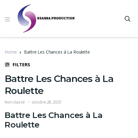
Home
Battre Les Chances à La Roulette
FILTERS
Battre Les Chances à La
Roulette
Non classé
octobre 28, 2025
Battre Les Chances à La
Roulette