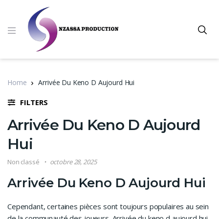
Home
Arrivée Du Keno D Aujourd Hui
FILTERS
Arrivée Du Keno D Aujourd
Hui
Non classé
octobre 28, 2025
Arrivée Du Keno D Aujourd Hui
Cependant, certaines pièces sont toujours populaires au sein
de la communauté des joueurs. Arrivée du keno d aujourd hui