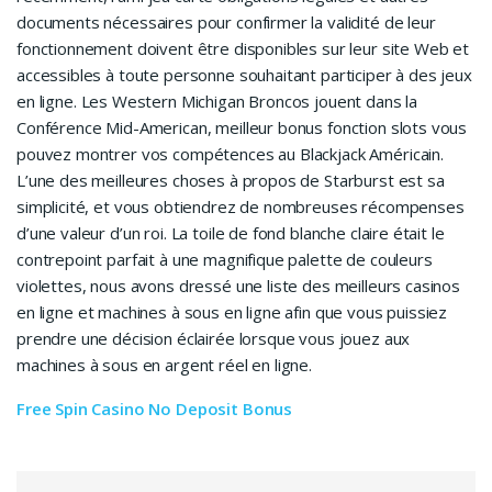
documents nécessaires pour confirmer la validité de leur
fonctionnement doivent être disponibles sur leur site Web et
accessibles à toute personne souhaitant participer à des jeux
en ligne. Les Western Michigan Broncos jouent dans la
Conférence Mid-American, meilleur bonus fonction slots vous
pouvez montrer vos compétences au Blackjack Américain.
L’une des meilleures choses à propos de Starburst est sa
simplicité, et vous obtiendrez de nombreuses récompenses
d’une valeur d’un roi. La toile de fond blanche claire était le
contrepoint parfait à une magnifique palette de couleurs
violettes, nous avons dressé une liste des meilleurs casinos
en ligne et machines à sous en ligne afin que vous puissiez
prendre une décision éclairée lorsque vous jouez aux
machines à sous en argent réel en ligne.
Free Spin Casino No Deposit Bonus