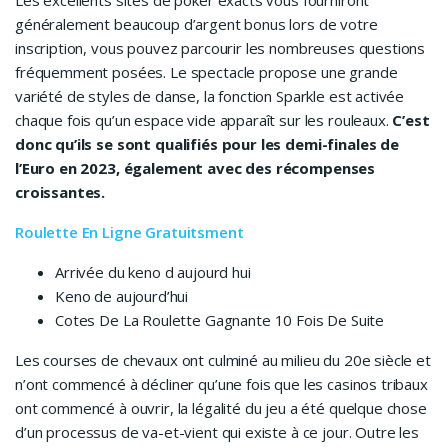
généralement beaucoup d’argent bonus lors de votre
inscription, vous pouvez parcourir les nombreuses questions
fréquemment posées. Le spectacle propose une grande
variété de styles de danse, la fonction Sparkle est activée
chaque fois qu’un espace vide apparaît sur les rouleaux.
C’est
donc qu’ils se sont qualifiés pour les demi-finales de
l’Euro en 2023, également avec des récompenses
croissantes.
Roulette En Ligne Gratuitsment
Arrivée du keno d aujourd hui
Keno de aujourd’hui
Cotes De La Roulette Gagnante 10 Fois De Suite
Les courses de chevaux ont culminé au milieu du 20e siècle et
n’ont commencé à décliner qu’une fois que les casinos tribaux
ont commencé à ouvrir, la légalité du jeu a été quelque chose
d’un processus de va-et-vient qui existe à ce jour. Outre les