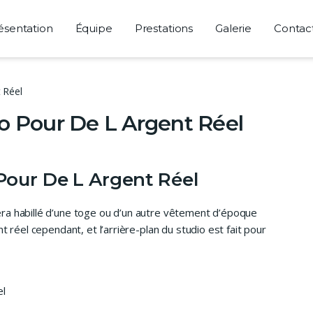
ésentation
Équipe
Prestations
Galerie
Contac
 Réel
o Pour De L Argent Réel
Pour De L Argent Réel
ra habillé d’une toge ou d’un autre vêtement d’époque
t réel cependant, et l’arrière-plan du studio est fait pour
el