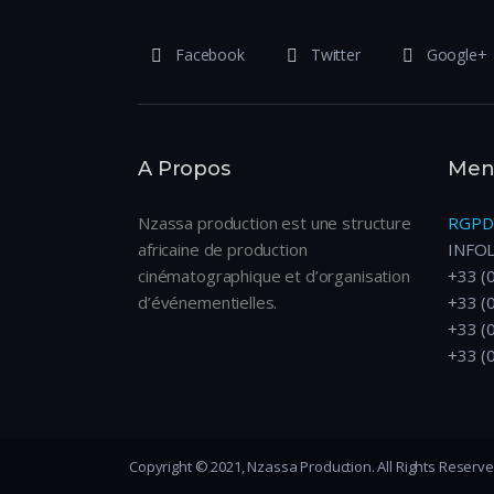
Facebook
Twitter
Google+
A Propos
Ment
Nzassa production est une structure
RGPD
africaine de production
INFO
cinématographique et d’organisation
+33 (
d’événementielles.
+33 (
+33 (
+33 (
Copyright © 2021, Nzassa Production. All Rights Reserv