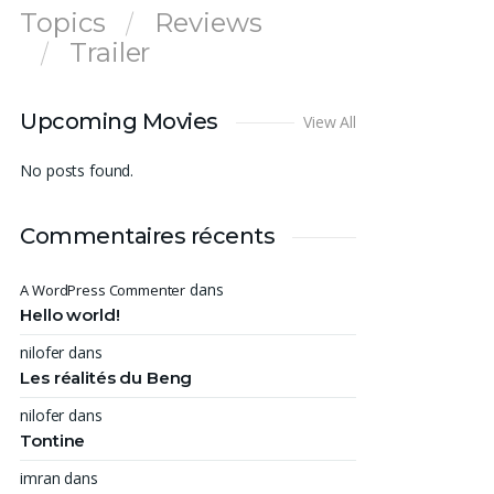
Topics
Reviews
Trailer
Upcoming Movies
View All
No posts found.
Commentaires récents
dans
A WordPress Commenter
Hello world!
nilofer
dans
Les réalités du Beng
nilofer
dans
Tontine
imran
dans