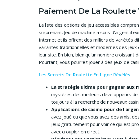
Paiement De La Roulette 
La liste des options de jeu accessibles compren
surprenant. Jeu de machine à sous d’argent il e
Internet et ils offrent des milliers de variétés d
variantes traditionnelles et modernes des jeux
leur site. Eh bien, bien qu’un nombre croissant d
Pourtant, vous pourrez jouer à des jeux de cas
Les Secrets De Roulette En Ligne Révélés
La stratégie ultime pour gagner aux m
mystères des meilleurs développeurs de l
toujours à la recherche de nouveaux casino
Applications de casino pour de l argent
avez joué ou que vous avez des amis, des
jeux gratuitement pour voir ce qui est p
avec croupier en direct.