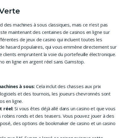
Verte
d des machines à sous classiques, mais ce n’est pas
xiste maintenant des centaines de casinos en ligne sur
ifférentes de jeux de casino qui incluent toutes les
 de hasard populaires, qui vous emmène directement sur
e clients empruntent la voie du portefeuille électronique.
ino en ligne en argent réel sans Gamstop.
achines à sous:
Cela inclut des chasses aux prix
ogiciels et des tournois, les joueurs chevronnés sont
s en ligne.
 réel:
Si vous êtes déjà allé dans un casino et que vous
 robins ronds et des teasers. Vous pouvez jouer à des
roposé, des options de bookmaker de casino et un casino