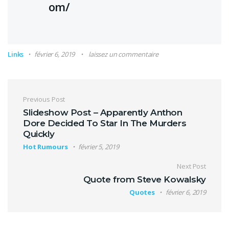
om/
Links
février 6, 2019
laissez un commentaire
Navigation de l’article
Previous Post
Slideshow Post – Apparently Anthon
Dore Decided To Star In The Murders
Quickly
Hot Rumours
février 5, 2019
Next Post
Quote from Steve Kowalsky
Quotes
février 6, 2019