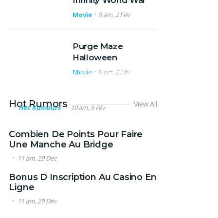
Infinity World War
Movie
9 am, 2 Fév
Purge Maze
Halloween
Movie
9 am, 2 Fév
Wizard Actor Has Another
Digital Comics Role –
Featured Slideshow Post
Hot Rumors
View All
Hot Rumours
10 am, 5 Fév
Combien De Points Pour Faire
Une Manche Au Bridge
11 am, 29 Déc
Bonus D Inscription Au Casino En
Ligne
11 am, 29 Déc