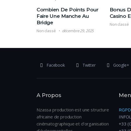
Combien De Points Pour
Bonus D 
Faire Une Manche Au
Casino E
Bridge
Non classé
Non classé
décembre 29, 2025
Facebook
Twitter
Google+
A Propos
Ment
Nzassa production est une structure
RGPD
africaine de production
INFO
cinématographique et d’organisation
+33 (
d’événementielles.
+33 (