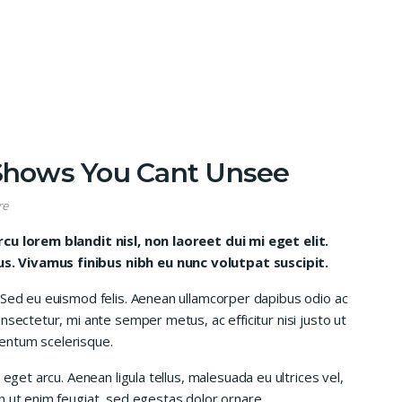
 Shows You Cant Unsee
re
rcu lorem blandit nisl, non laoreet dui mi eget elit.
. Vivamus finibus nibh eu nunc volutpat suscipit.
 Sed eu euismod felis. Aenean ullamcorper dapibus odio ac
nsectetur, mi ante semper metus, ac efficitur nisi justo ut
entum scelerisque.
 eget arcu. Aenean ligula tellus, malesuada eu ultrices vel,
n ut enim feugiat, sed egestas dolor ornare.