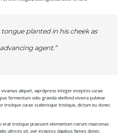
 tongue planted in his cheek as
is advancing agent.”
 vivamus aliquet, wprdpress integer inceptos curae
mpus fermentum odio gravida eleifend viverra pulvinar
or tristique curae scelerisque tristique, dictum eu donec
io erat tristique praesent elementum rutrum maecenas
felis ultrices sit, per inceptos dapibus fames donec