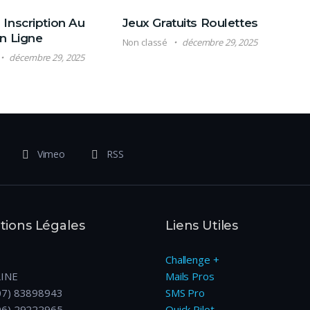
Inscription Au
Jeux Gratuits Roulettes
n Ligne
Non classé
décembre 29, 2025
décembre 29, 2025
Vimeo
RSS
ions Légales
Liens Utiles
Challenge +
LINE
Mails Pros
07) 83898943
SMS Pro
06) 29222965
Quick Pilot