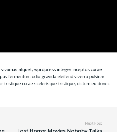
 vivamus aliquet, wprdpress integer inceptos curae
mpus fermentum odio gravida eleifend viverra pulvinar
or tristique curae scelerisque tristique, dictum eu donec
ticle
Next Post
ne
Lost Horror Movies Noboby Talks