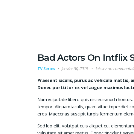
Bad Actors On Intflix
TV Series
janvier 30, 2019
laissez un commentai
Praesent iaculis, purus ac vehicula mattis, a
Donec porttitor ex vel augue maximus luctus
Nam vulputate libero quis nisi euismod rhoncus.
tempor. Aliquam iaculis, quam vitae imperdiet co
eros. Maecenas suscipit turpis fermentum elem
Sed leo elit, volutpat quis aliquet eu, elementum
vulputate sit amet metus. Donec tincidunt sapie