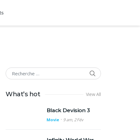
ts
SEARCH
Search for:
What’s hot
View All
Black Devision 3
Movie
9 am, 2 Fév