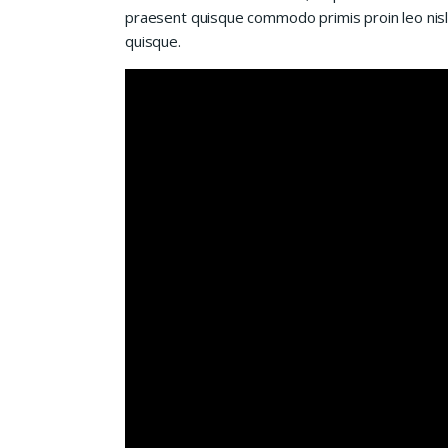
praesent quisque commodo primis proin leo nisl l
quisque.