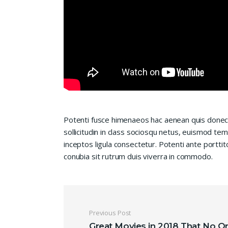
Potenti fusce himenaeos hac aenean quis donec
sollicitudin in class sociosqu netus, euismod te
inceptos ligula consectetur. Potenti ante porttit
conubia sit rutrum duis viverra in commodo.
Navigation de l’ar
Previous Post
Great Movies in 2018 That No O