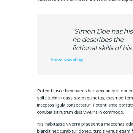
“Simon Doe has his
he describes the
fictional skills of h
Steve Kowalsky
Potenti fusce himenaeos hac aenean quis donec
sollicitudin in class sociosqu netus, euismod te
inceptos ligula consectetur. Potenti ante porttit
conubia sit rutrum duis viverra in commodo.
Nisi habitasse viverra praesent a maecenas od
blandit nec curabitur donec, turpis varius etiam 