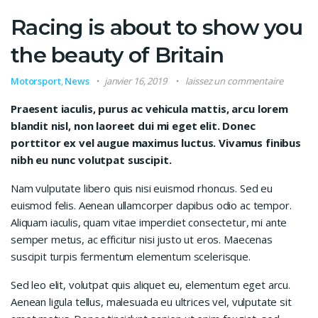
Racing is about to show you
the beauty of Britain
Motorsport
,
News
janvier 16, 2019
laissez un commentaire
Praesent iaculis, purus ac vehicula mattis, arcu lorem
blandit nisl, non laoreet dui mi eget elit. Donec
porttitor ex vel augue maximus luctus. Vivamus finibus
nibh eu nunc volutpat suscipit.
Nam vulputate libero quis nisi euismod rhoncus. Sed eu
euismod felis. Aenean ullamcorper dapibus odio ac tempor.
Aliquam iaculis, quam vitae imperdiet consectetur, mi ante
semper metus, ac efficitur nisi justo ut eros. Maecenas
suscipit turpis fermentum elementum scelerisque.
Sed leo elit, volutpat quis aliquet eu, elementum eget arcu.
Aenean ligula tellus, malesuada eu ultrices vel, vulputate sit