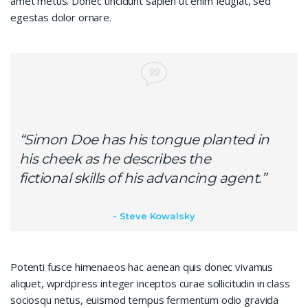
amet metus. Donec tincidunt sapien ut enim feugiat, sed
egestas dolor ornare.
“Simon Doe has his tongue planted in
his cheek as he describes the
fictional skills of his advancing agent.”
Steve Kowalsky
Potenti fusce himenaeos hac aenean quis donec vivamus
aliquet, wprdpress integer inceptos curae sollicitudin in class
sociosqu netus, euismod tempus fermentum odio gravida