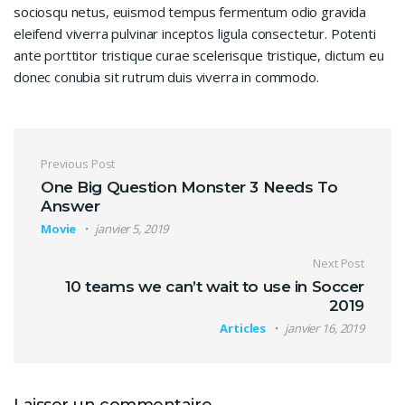
sociosqu netus, euismod tempus fermentum odio gravida
eleifend viverra pulvinar inceptos ligula consectetur. Potenti
ante porttitor tristique curae scelerisque tristique, dictum eu
donec conubia sit rutrum duis viverra in commodo.
Navigation de l’article
Previous Post
One Big Question Monster 3 Needs To
Answer
Movie
janvier 5, 2019
Next Post
10 teams we can’t wait to use in Soccer
2019
Articles
janvier 16, 2019