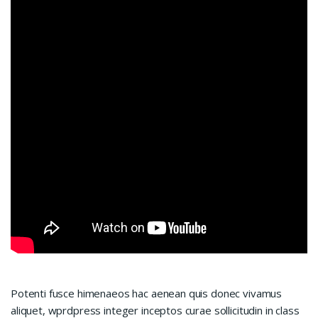
Potenti fusce himenaeos hac aenean quis donec vivamus
aliquet, wprdpress integer inceptos curae sollicitudin in class