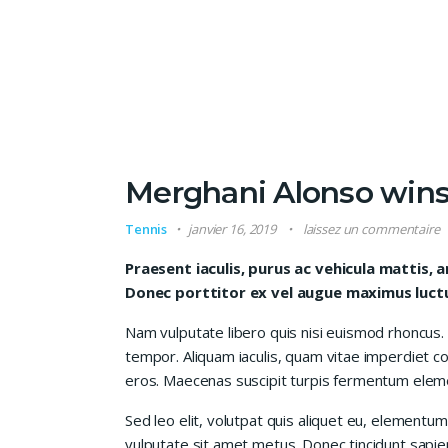
Merghani Alonso wins
Tennis
janvier 16, 2019
laissez un commentaire
Praesent iaculis, purus ac vehicula mattis, a
Donec porttitor ex vel augue maximus luctus
Nam vulputate libero quis nisi euismod rhoncus.
tempor. Aliquam iaculis, quam vitae imperdiet co
eros. Maecenas suscipit turpis fermentum elem
Sed leo elit, volutpat quis aliquet eu, elementum
vulputate sit amet metus. Donec tincidunt sapie