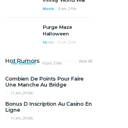
Infinity World War
Movie
9 am, 2 Fév
Purge Maze
Halloween
Movie
9 am, 2 Fév
Wizard Actor Has Another
Digital Comics Role –
Featured Slideshow Post
Hot Rumors
View All
Hot Rumours
10 am, 5 Fév
Combien De Points Pour Faire
Une Manche Au Bridge
11 am, 29 Déc
Bonus D Inscription Au Casino En
Ligne
11 am, 29 Déc