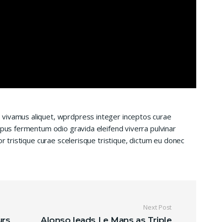
 vivamus aliquet, wprdpress integer inceptos curae
mpus fermentum odio gravida eleifend viverra pulvinar
or tristique curae scelerisque tristique, dictum eu donec
ticle
Next Post
urs
Alonso leads Le Mans as Triple