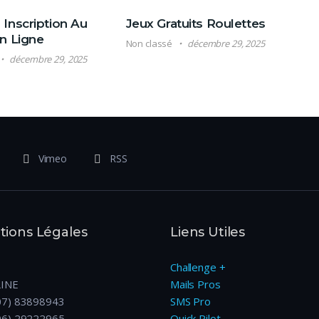
Inscription Au
Jeux Gratuits Roulettes
n Ligne
Non classé
décembre 29, 2025
décembre 29, 2025
Vimeo
RSS
ions Légales
Liens Utiles
Challenge +
LINE
Mails Pros
07) 83898943
SMS Pro
06) 29222965
Quick Pilot