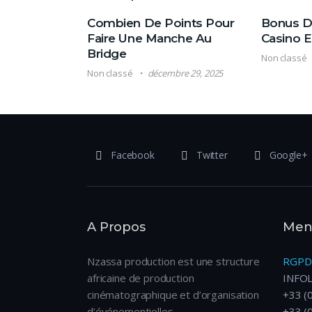
Combien De Points Pour
Bonus D 
Faire Une Manche Au
Casino E
Bridge
Non classé
Non classé
décembre 29, 2025
Facebook
Twitter
Google+
A Propos
Ment
Nzassa production est une structure
RGPD
africaine de production
INFO
cinématographique et d’organisation
+33 (
d’événementielles.
+33 (