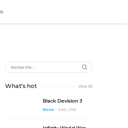
ts
SEARCH
Search for:
What’s hot
View All
Black Devision 3
Movie
9 am, 2 Fév