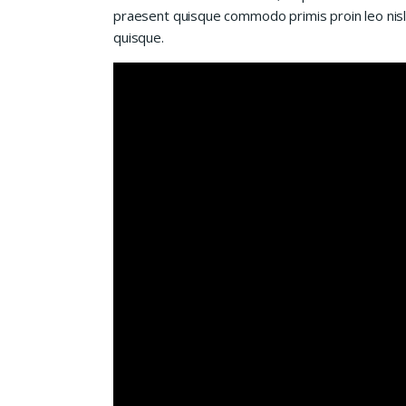
praesent quisque commodo primis proin leo nisl l
quisque.