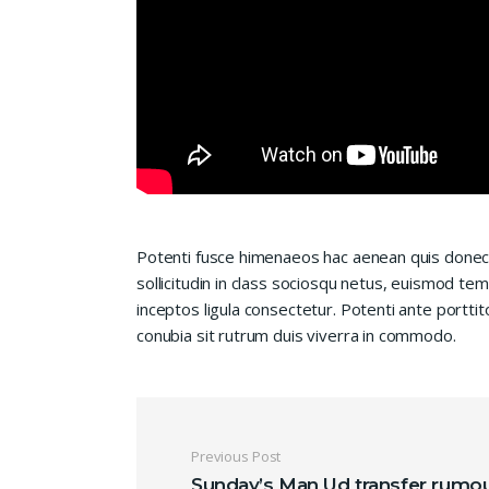
Potenti fusce himenaeos hac aenean quis donec
sollicitudin in class sociosqu netus, euismod te
inceptos ligula consectetur. Potenti ante porttit
conubia sit rutrum duis viverra in commodo.
Navigation de l’ar
Previous Post
Sunday’s Man Ud transfer rumo