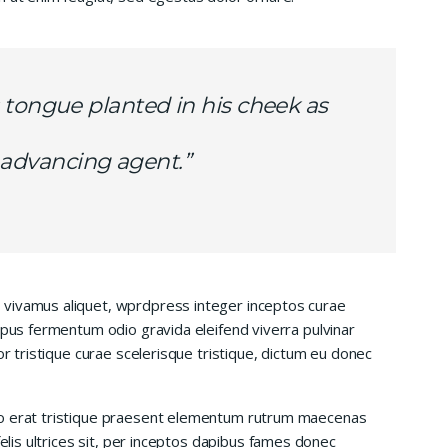
 tongue planted in his cheek as
is advancing agent.”
 vivamus aliquet, wprdpress integer inceptos curae
mpus fermentum odio gravida eleifend viverra pulvinar
or tristique curae scelerisque tristique, dictum eu donec
io erat tristique praesent elementum rutrum maecenas
felis ultrices sit, per inceptos dapibus fames donec