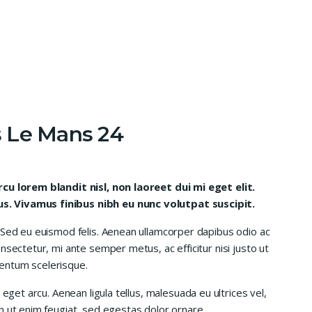
 Le Mans 24
rcu lorem blandit nisl, non laoreet dui mi eget elit.
. Vivamus finibus nibh eu nunc volutpat suscipit.
 Sed eu euismod felis. Aenean ullamcorper dapibus odio ac
nsectetur, mi ante semper metus, ac efficitur nisi justo ut
entum scelerisque.
 eget arcu. Aenean ligula tellus, malesuada eu ultrices vel,
n ut enim feugiat, sed egestas dolor ornare.