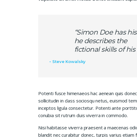
“Simon Doe has his
he describes the
fictional skills of h
Steve Kowalsky
Potenti fusce himenaeos hac aenean quis donec
sollicitudin in class sociosqu netus, euismod te
inceptos ligula consectetur. Potenti ante porttit
conubia sit rutrum duis viverra in commodo.
Nisi habitasse viverra praesent a maecenas od
blandit nec curabitur donec, turpis varius etiam 